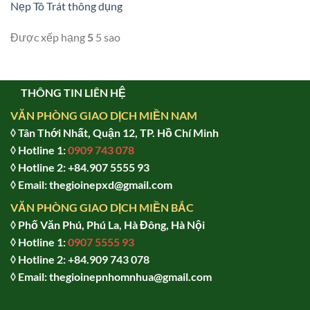
Nẹp Tô Trát thông dụng
Được xếp hạng
5
5 sao
THÔNG TIN LIÊN HỆ
VĂN PHÒNG GIAO DỊCH MIỀN NAM
◊ Tân Thới Nhất, Quận 12, TP. Hồ Chí Minh
◊ Hotline 1:
0909 743 078
◊ Hotline 2: +84.907 5555 93
◊ Email: thegioinepxd@gmail.com
VĂN PHÒNG GIAO DỊCH MIỀN BẮC
◊ Phố Văn Phú, Phú La, Hà Đông, Hà Nội
◊ Hotline 1:
0907 5555 93
◊ Hot
line 2:
+84.909 743 078
◊ Email: thegioinepnhomnhua@gmail.com