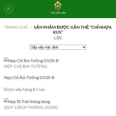
Bỏ
qua
nội
dung
TRANG CHỦ
/
SẢN PHẨM ĐƯỢC GẮN THẺ “CHỈ NHỰA
KUS”
LỌC
NẸP CHỈ ÂM TƯỜNG
Nẹp Chỉ Âm Tường GV20-B
Được xếp hạng
5
5 sao
QUY CÁCH THÔNG DỤNG