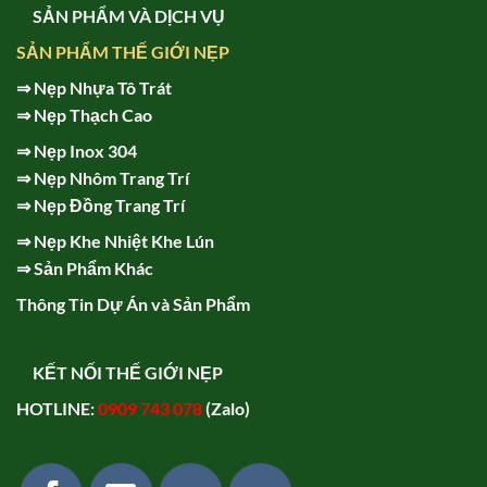
SẢN PHẨM VÀ DỊCH VỤ
SẢN PHẨM THẾ GIỚI NẸP
⇒
Nẹp Nhựa Tô Trát
⇒
Nẹp Thạch Cao
⇒
Nẹp Inox 304
⇒
Nẹp Nhôm Trang Trí
⇒
Nẹp Đồng Trang Trí
⇒
Nẹp Khe Nhiệt Khe Lún
⇒
Sản Phẩm Khác
Thông Tin Dự Án và Sản Phẩm
KẾT NỐI THẾ GIỚI NẸP
HOTLINE:
0909 743 078
(Zalo)