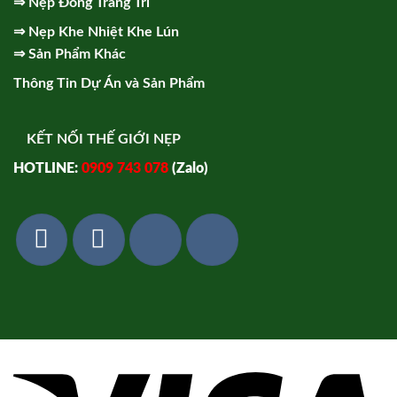
⇒
Nẹp Đồng Trang Trí
⇒
Nẹp Khe Nhiệt Khe Lún
⇒
Sản Phẩm Khác
Thông Tin Dự Án và Sản Phẩm
KẾT NỐI THẾ GIỚI NẸP
HOTLINE:
0909 743 078
(Zalo)
Vi