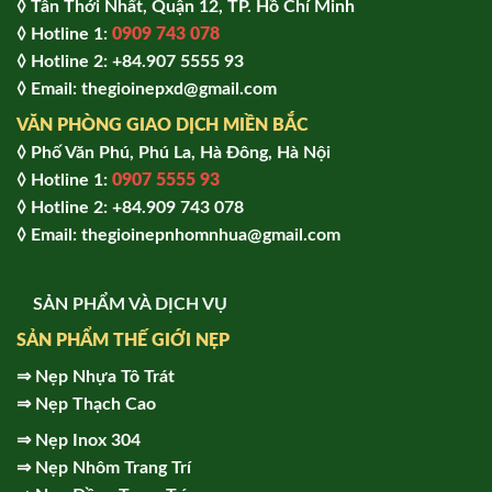
◊ Tân Thới Nhất, Quận 12, TP. Hồ Chí Minh
◊ Hotline 1:
0909 743 078
◊ Hotline 2: +84.907 5555 93
◊ Email: thegioinepxd@gmail.com
VĂN PHÒNG GIAO DỊCH MIỀN BẮC
◊ Phố Văn Phú, Phú La, Hà Đông, Hà Nội
◊ Hotline 1:
0907 5555 93
◊ Hot
line 2:
+84.909 743 078
◊ Email: thegioinepnhomnhua@gmail.com
SẢN PHẨM VÀ DỊCH VỤ
SẢN PHẨM THẾ GIỚI NẸP
⇒
Nẹp Nhựa Tô Trát
⇒
Nẹp Thạch Cao
⇒
Nẹp Inox 304
⇒
Nẹp Nhôm Trang Trí