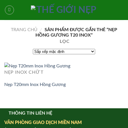
Bỏ
qua
nội
dung
TRANG CHỦ
/
SẢN PHẨM ĐƯỢC GẮN THẺ “NẸP
HỒNG GƯƠNG T20 INOX”
LỌC
NẸP INOX CHỮ T
Nẹp T20mm Inox Hồng Gương
THÔNG TIN LIÊN HỆ
VĂN PHÒNG GIAO DỊCH MIỀN NAM