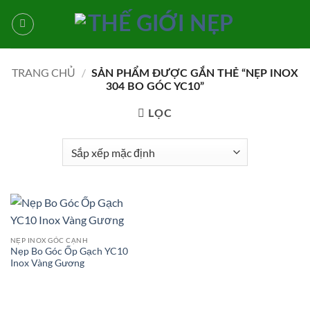
Bỏ
qua
nội
dung
TRANG CHỦ
/
SẢN PHẨM ĐƯỢC GẮN THẺ “NẸP INOX
304 BO GÓC YC10”
LỌC
NẸP INOX GÓC CẠNH
Nẹp Bo Góc Ốp Gạch YC10
Inox Vàng Gương