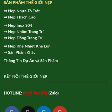
SẢN PHẨM THẾ GIỚI NẸP
⇒
Nẹp Nhựa Tô Trát
⇒
Nẹp Thạch Cao
⇒
Nẹp Inox 304
⇒
Nẹp Nhôm Trang Trí
⇒
Nẹp Đồng Trang Trí
⇒
Nẹp Khe Nhiệt Khe Lún
⇒
Sản Phẩm Khác
Thông Tin Dự Án và Sản Phẩm
KẾT NỐI THẾ GIỚI NẸP
HOTLINE:
0909 743 078
(Zalo)