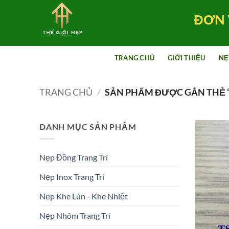
Bỏ
ĐƠN 
qua
nội
dung
TRANG CHỦ
GIỚI THIỆU
NẸ
TRANG CHỦ
/
SẢN PHẨM ĐƯỢC GẮN THẺ “
DANH MỤC SẢN PHẨM
Nẹp Đồng Trang Trí
Nẹp Inox Trang Trí
Nẹp Khe Lún - Khe Nhiệt
Nẹp Nhôm Trang Trí