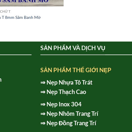
CHỮ T
 T 8mm Sâm Banh Mờ
SẢN PHẨM VÀ DỊCH VỤ
SẢN PHẨM THẾ GIỚI NẸP
h
⇒
Nẹp Nhựa Tô Trát
⇒
Nẹp Thạch Cao
⇒
Nẹp Inox 304
⇒
Nẹp Nhôm Trang Trí
⇒
Nẹp Đồng Trang Trí