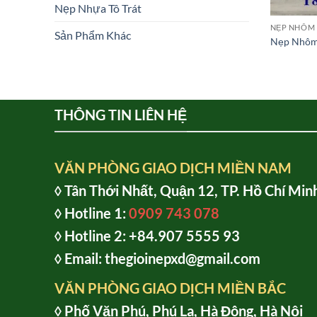
Nẹp Nhựa Tô Trát
NẸP NHÔM 
Sản Phẩm Khác
Nẹp Nhôm
THÔNG TIN LIÊN HỆ
VĂN PHÒNG GIAO DỊCH MIỀN NAM
◊ Tân Thới Nhất, Quận 12, TP. Hồ Chí Min
◊ Hotline 1:
0909 743 078
◊ Hotline 2: +84.907 5555 93
◊ Email: thegioinepxd@gmail.com
VĂN PHÒNG GIAO DỊCH MIỀN BẮC
◊ Phố Văn Phú, Phú La, Hà Đông, Hà Nội