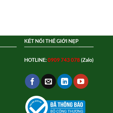
KẾT NỐI THẾ GIỚI NẸP
HOTLINE:
0909 743 078
(Zalo)