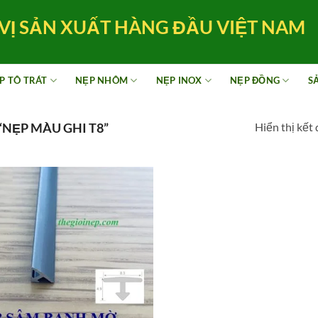
VỊ SẢN XUẤT HÀNG ĐẦU VIỆT NAM
P TÔ TRÁT
NẸP NHÔM
NẸP INOX
NẸP ĐỒNG
S
Hiển thị kết
NẸP MÀU GHI T8”