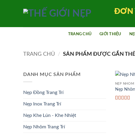
Bỏ
ĐƠN 
qua
nội
dung
TRANG CHỦ
GIỚI THIỆU
NẸ
TRANG CHỦ
/
SẢN PHẨM ĐƯỢC GẮN THẺ 
DANH MỤC SẢN PHẨM
NẸP NHÔM 
Nẹp Nhôm
Nẹp Đồng Trang Trí
Nẹp Inox Trang Trí
Được xếp
hạng
5
5 s
Nẹp Khe Lún - Khe Nhiệt
Nẹp Nhôm Trang Trí