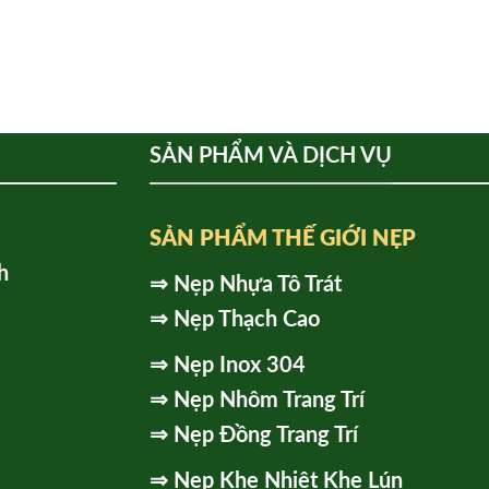
SẢN PHẨM VÀ DỊCH VỤ
SẢN PHẨM THẾ GIỚI NẸP
h
⇒
Nẹp Nhựa Tô Trát
⇒
Nẹp Thạch Cao
⇒
Nẹp Inox 304
⇒
Nẹp Nhôm Trang Trí
⇒
Nẹp Đồng Trang Trí
⇒
Nẹp Khe Nhiệt Khe Lún