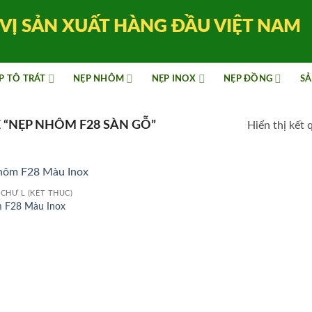
VỊ SẢN XUẤT HÀNG ĐẦU VIỆT NAM
P TÔ TRÁT
NẸP NHÔM
NẸP INOX
NẸP ĐỒNG
SẢ
“NẸP NHÔM F28 SÀN GỖ”
Hiển thị kết 
CHỮ L (KẾT THÚC)
 F28 Màu Inox
ao