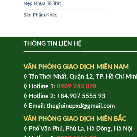
Nẹp Nhựa Tô Trát
Sản Phẩm Khác
THÔNG TIN LIÊN HỆ
VĂN PHÒNG GIAO DỊCH MIỀN NAM
◊ Tân Thới Nhất, Quận 12, TP. Hồ Chí Min
◊ Hotline 1:
0909 743 078
◊ Hotline 2: +84.907 5555 93
◊ Email: thegioinepxd@gmail.com
VĂN PHÒNG GIAO DỊCH MIỀN BẮC
◊ Phố Văn Phú, Phú La, Hà Đông, Hà Nội