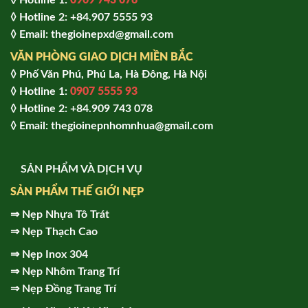
◊ Hotline 1:
0909 743 078
◊ Hotline 2: +84.907 5555 93
◊ Email: thegioinepxd@gmail.com
VĂN PHÒNG GIAO DỊCH MIỀN BẮC
◊ Phố Văn Phú, Phú La, Hà Đông, Hà Nội
◊ Hotline 1:
0907 5555 93
◊ Hot
line 2:
+84.909 743 078
◊ Email: thegioinepnhomnhua@gmail.com
SẢN PHẨM VÀ DỊCH VỤ
SẢN PHẨM THẾ GIỚI NẸP
⇒
Nẹp Nhựa Tô Trát
⇒
Nẹp Thạch Cao
⇒
Nẹp Inox 304
⇒
Nẹp Nhôm Trang Trí
⇒
Nẹp Đồng Trang Trí