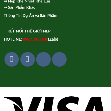
⇒
Nẹp Khe Nhiệt Khe Lún
⇒
Sản Phẩm Khác
Thông Tin Dự Án và Sản Phẩm
KẾT NỐI THẾ GIỚI NẸP
HOTLINE:
0909 743 078
(Zalo)
Vi