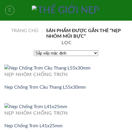
Bỏ
qua
nội
dung
TRANG CHỦ
/
SẢN PHẨM ĐƯỢC GẮN THẺ “NẸP
NHÔM MŨI BỰC”
LỌC
NẸP NHÔM CHỐNG TRƠN
Nẹp Chống Trơn Cầu Thang L55x30mm
NẸP NHÔM CHỐNG TRƠN
Nẹp Chống Trơn L41x25mm