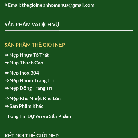
◊ Email: thegioinepnhomnhua@gmail.com
SẢN PHẨM VÀ DỊCH VỤ
SẢN PHẨM THẾ GIỚI NẸP
⇒
Nẹp Nhựa Tô Trát
⇒
Nẹp Thạch Cao
⇒
Nẹp Inox 304
⇒
Nẹp Nhôm Trang Trí
⇒
Nẹp Đồng Trang Trí
⇒
Nẹp Khe Nhiệt Khe Lún
⇒
Sản Phẩm Khác
Thông Tin Dự Án và Sản Phẩm
KẾT NỐI THẾ GIỚI NẸP