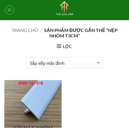
Bỏ
qua
nội
dung
TRANG CHỦ
/
SẢN PHẨM ĐƯỢC GẮN THẺ “NẸP
NHÔM T3CM”
LỌC