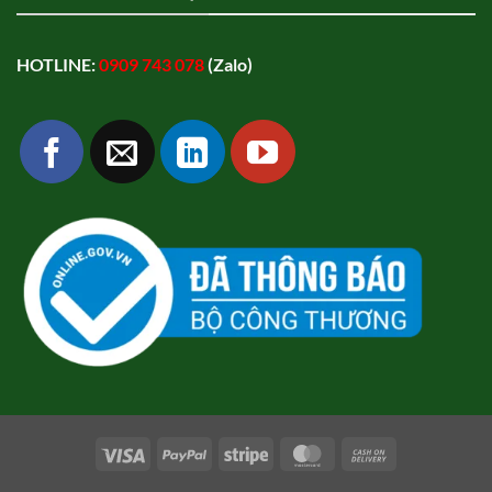
HOTLINE:
0909 743 078
(Zalo)
Visa
PayPal
Stripe
MasterCard
Cash
On