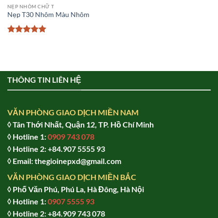
NẸP NHÔM CHỮ T
Nẹp T30 Nhôm Màu Nhôm
Được xếp
hạng
5
5
sao
THÔNG TIN LIÊN HỆ
VĂN PHÒNG GIAO DỊCH MIỀN NAM
◊ Tân Thới Nhất, Quận 12, TP. Hồ Chí Minh
◊ Hotline 1:
0909 743 078
◊ Hotline 2: +84.907 5555 93
◊ Email: thegioinepxd@gmail.com
VĂN PHÒNG GIAO DỊCH MIỀN BẮC
◊ Phố Văn Phú, Phú La, Hà Đông, Hà Nội
◊ Hotline 1:
0907 5555 93
◊ Hot
line 2:
+84.909 743 078