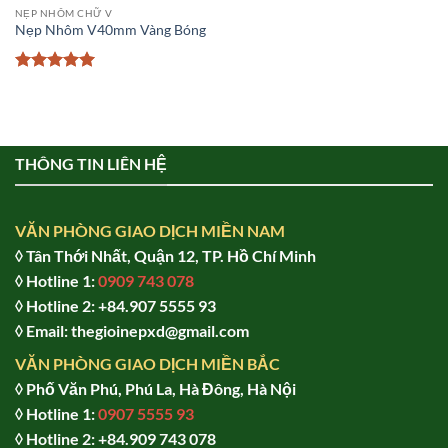
NẸP NHÔM CHỮ V
Nẹp Nhôm V40mm Vàng Bóng
Được xếp
hạng
5
5
sao
THÔNG TIN LIÊN HỆ
VĂN PHÒNG GIAO DỊCH MIỀN NAM
◊ Tân Thới Nhất, Quận 12, TP. Hồ Chí Minh
◊ Hotline 1:
0909 743 078
◊ Hotline 2: +84.907 5555 93
◊ Email: thegioinepxd@gmail.com
VĂN PHÒNG GIAO DỊCH MIỀN BẮC
◊ Phố Văn Phú, Phú La, Hà Đông, Hà Nội
◊ Hotline 1:
0907 5555 93
◊ Hot
line 2:
+84.909 743 078