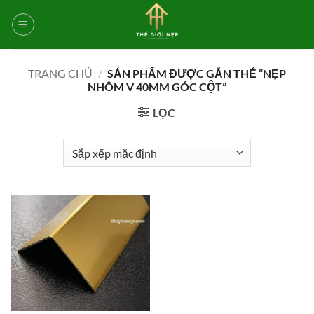
Bỏ
qua
nội
dung
TRANG CHỦ
/
SẢN PHẨM ĐƯỢC GẮN THẺ “NẸP
NHÔM V 40MM GÓC CỘT”
LỌC