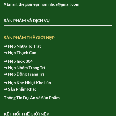
◊ Email: thegioinepnhomnhua@gmail.com
SẢN PHẨM VÀ DỊCH VỤ
SẢN PHẨM THẾ GIỚI NẸP
⇒
Nẹp Nhựa Tô Trát
⇒
Nẹp Thạch Cao
⇒
Nẹp Inox 304
⇒
Nẹp Nhôm Trang Trí
⇒
Nẹp Đồng Trang Trí
⇒
Nẹp Khe Nhiệt Khe Lún
⇒
Sản Phẩm Khác
Thông Tin Dự Án và Sản Phẩm
KẾT NỐI THẾ GIỚI NẸP