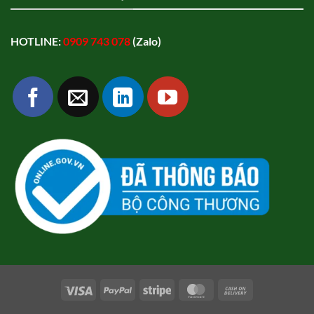
HOTLINE:
0909 743 078
(Zalo)
Visa
PayPal
Stripe
MasterCard
Cash
On