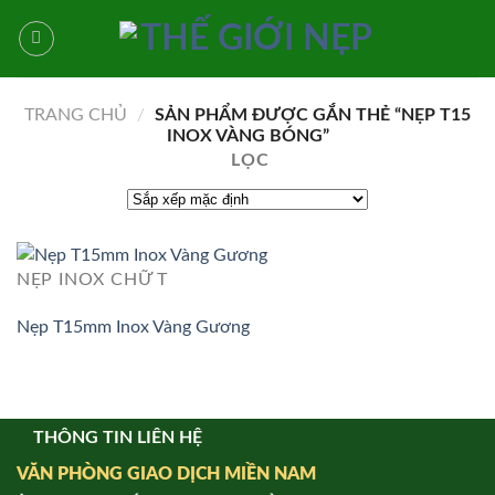
Bỏ
qua
nội
dung
TRANG CHỦ
/
SẢN PHẨM ĐƯỢC GẮN THẺ “NẸP T15
INOX VÀNG BÓNG”
LỌC
NẸP INOX CHỮ T
Nẹp T15mm Inox Vàng Gương
THÔNG TIN LIÊN HỆ
VĂN PHÒNG GIAO DỊCH MIỀN NAM