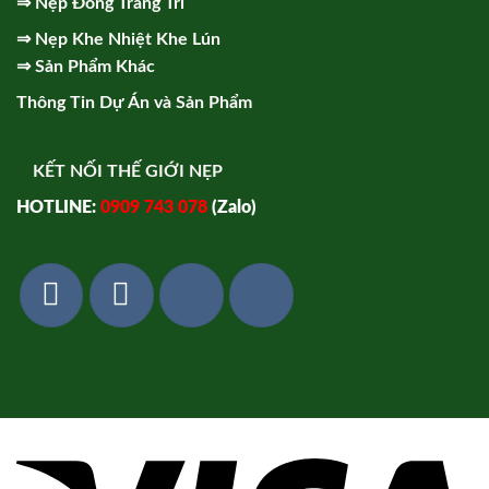
⇒
Nẹp Đồng Trang Trí
⇒
Nẹp Khe Nhiệt Khe Lún
⇒
Sản Phẩm Khác
Thông Tin Dự Án và Sản Phẩm
KẾT NỐI THẾ GIỚI NẸP
HOTLINE:
0909 743 078
(Zalo)
Vi