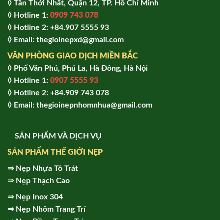
◊ Tân Thới Nhất, Quận 12, TP. Hồ Chí Minh
◊ Hotline 1:
0909 743 078
◊ Hotline 2: +84.907 5555 93
◊ Email: thegioinepxd@gmail.com
VĂN PHÒNG GIAO DỊCH MIỀN BẮC
◊ Phố Văn Phú, Phú La, Hà Đông, Hà Nội
◊ Hotline 1:
0907 5555 93
◊ Hot
line 2:
+84.909 743 078
◊ Email: thegioinepnhomnhua@gmail.com
SẢN PHẨM VÀ DỊCH VỤ
SẢN PHẨM THẾ GIỚI NẸP
⇒
Nẹp Nhựa Tô Trát
⇒
Nẹp Thạch Cao
⇒
Nẹp Inox 304
⇒
Nẹp Nhôm Trang Trí