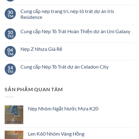
có
bình
Cung cấp nẹp trang trí, nẹp tô trát dự án Iris
30
luận
ở
Th4
Residence
Nẹp
Không
Nhôm
có
–
Cung cấp Nẹp Tô Trát Hoàn Thiện dự án Uni Galaxy
10
bình
Nẹp
luận
Inox
Th3
Không
ở
304
có
Cung
–
bình
cấp
Nẹp
Nẹp Z Nhựa Giá Rẻ
04
luận
nẹp
Đồng
ở
Th6
trang
Không
Cung
trí,
có
cấp
nẹp
bình
Nẹp
Cung cấp Nẹp Tô Trát dự án Celadon City
14
tô
luận
Tô
ở
Th5
trát
Không
Trát
Nẹp
dự
có
Hoàn
Z
án
bình
Thiện
Nhựa
Iris
luận
dự
Giá
Residence
SẢN PHẨM QUAN TÂM
ở
án
Rẻ
Cung
Uni
cấp
Galaxy
Nẹp
Tô
Nẹp Nhôm Ngắt Nước Mưa K20
Trát
dự
án
Celadon
City
Len K60 Nhôm Vàng Hồng