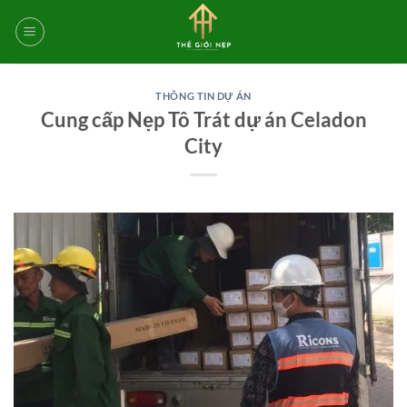
Bỏ
qua
nội
dung
THÔNG TIN DỰ ÁN
Cung cấp Nẹp Tô Trát dự án Celadon
City