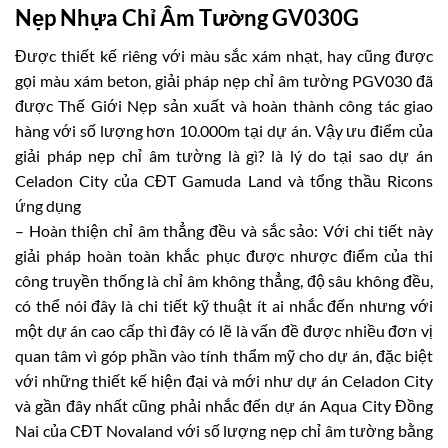
Nẹp Nhựa Chỉ Âm Tường GV030G
Được thiết kế riêng với màu sắc xám nhạt, hay cũng được
gọi màu xám beton, giải pháp nẹp chỉ âm tường PGV030 đã
được Thế Giới Nẹp sản xuất và hoàn thành công tác giao
hàng với số lượng hơn 10.000m tại dự án. Vậy ưu điểm của
giải pháp nẹp chỉ âm tường là gì? là lý do tại sao dự án
Celadon City của CĐT Gamuda Land và tổng thầu Ricons
ứng dụng
– Hoàn thiện chỉ âm thẳng đều và sắc sảo: Với chi tiết này
giải pháp hoàn toàn khắc phục được nhược điểm của thi
công truyền thống là chỉ âm không thẳng, độ sâu không đều,
có thể nói đây là chi tiết kỹ thuật ít ai nhắc đến nhưng với
một dự án cao cấp thì đây có lẽ là vấn đề được nhiều đơn vị
quan tâm vì góp phần vào tính thẩm mỹ cho dự án, đặc biệt
với những thiết kế hiện đại và mới như dự án Celadon City
và gần đây nhất cũng phải nhắc đến dự án Aqua City Đồng
Nai của CĐT Novaland với số lượng nẹp chỉ âm tường bằng