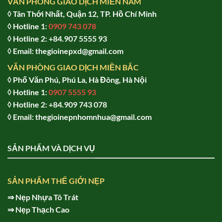
VĂN PHÒNG GIAO DỊCH MIỀN NAM
◊ Tân Thới Nhất, Quận 12, TP. Hồ Chí Minh
◊ Hotline 1:
0909 743 078
◊ Hotline 2: +84.907 5555 93
◊ Email: thegioinepxd@gmail.com
VĂN PHÒNG GIAO DỊCH MIỀN BẮC
◊ Phố Văn Phú, Phú La, Hà Đông, Hà Nội
◊ Hotline 1:
0907 5555 93
◊ Hot
line 2:
+84.909 743 078
◊ Email: thegioinepnhomnhua@gmail.com
SẢN PHẨM VÀ DỊCH VỤ
SẢN PHẨM THẾ GIỚI NẸP
⇒
Nẹp Nhựa Tô Trát
⇒
Nẹp Thạch Cao