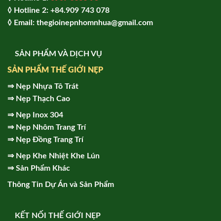
◊ Hot
line 2:
+84.909 743 078
◊ Email: thegioinepnhomnhua@gmail.com
SẢN PHẨM VÀ DỊCH VỤ
SẢN PHẨM THẾ GIỚI NẸP
⇒
Nẹp Nhựa Tô Trát
⇒
Nẹp Thạch Cao
⇒
Nẹp Inox 304
⇒
Nẹp Nhôm Trang Trí
⇒
Nẹp Đồng Trang Trí
⇒
Nẹp Khe Nhiệt Khe Lún
⇒
Sản Phẩm Khác
Thông Tin Dự Án và Sản Phẩm
KẾT NỐI THẾ GIỚI NẸP