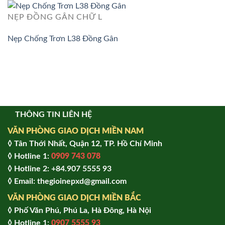
NẸP ĐỒNG GÂN CHỮ L
Nẹp Chống Trơn L38 Đồng Gân
THÔNG TIN LIÊN HỆ
VĂN PHÒNG GIAO DỊCH MIỀN NAM
◊ Tân Thới Nhất, Quận 12, TP. Hồ Chí Minh
◊ Hotline 1:
0909 743 078
◊ Hotline 2: +84.907 5555 93
◊ Email: thegioinepxd@gmail.com
VĂN PHÒNG GIAO DỊCH MIỀN BẮC
◊ Phố Văn Phú, Phú La, Hà Đông, Hà Nội
◊ Hotline 1:
0907 5555 93