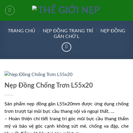
Bỏ
qua
nội
dung
TRANG CHỦ
/
NẸP ĐỒNG TRANG TRÍ
/
NẸP ĐỒNG
GÂN CHỮ L
Nẹp Đồng Chống Trơn L55x20
Sản phẩm
nẹp đồng gân L55x20mm
được ứng dụng chống
trơn trượt tại mũi bực cầu thang nội và ngoại thất, …
– Hoàn thiện chi tiết trang trí góc mũi bực cầu thang thẩm
mỹ và bảo vệ góc cạnh không sứt mẻ, chống va đập, che