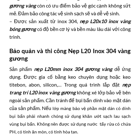
gương vàng
còn có ưu điểm bảo vệ góc cạnh không sứt
mẻ. Đảm bảo công tác vệ sinh sạch sẽ và dễ vệ sinh.
– Được sản xuất từ inox 304,
nẹp L20x10 inox vàng
bóng gương
có độ bền cơ lý và bền màu lâu dài với công
trình.
Bảo quản và thi công
Nẹp L20 Inox 304 vàng
gương
Sản phẩm
nẹp L20mm inox 304 gương vàng
dễ ứng
dụng. Được gia cố bằng keo chuyên dụng hoặc keo
titebon, abon, silicon,… Trong quá trình lắp đặt
nẹp
trang trí L20 inox vàng gương
không xé lớp bảo vệ bên
ngoài sản phẩm. Cần tránh để bụi bẩn dính vào mặt dán
của sản phẩm. Nếu
lớp màng bảo vệ phần mặt dán có dính
bụi bẩn phải nhanh chóng sử dụng khăn ướt sạch lau sạch
vùng bụi bẩn. Không nên được sử dụng nước tẩy rửa có chứa
PH, có tính ăn mòn, có tính hòa tan.