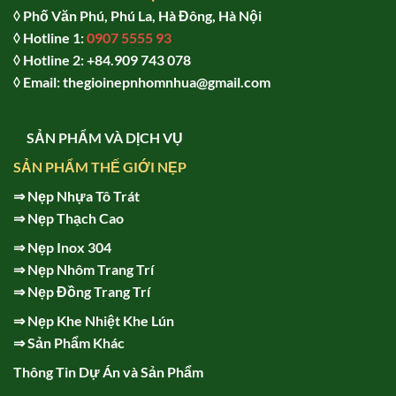
◊ Phố Văn Phú, Phú La, Hà Đông, Hà Nội
◊ Hotline 1:
0907 5555 93
◊ Hot
line 2:
+84.909 743 078
◊ Email: thegioinepnhomnhua@gmail.com
SẢN PHẨM VÀ DỊCH VỤ
SẢN PHẨM THẾ GIỚI NẸP
⇒
Nẹp Nhựa Tô Trát
⇒
Nẹp Thạch Cao
⇒
Nẹp Inox 304
⇒
Nẹp Nhôm Trang Trí
⇒
Nẹp Đồng Trang Trí
⇒
Nẹp Khe Nhiệt Khe Lún
⇒
Sản Phẩm Khác
Thông Tin Dự Án và Sản Phẩm