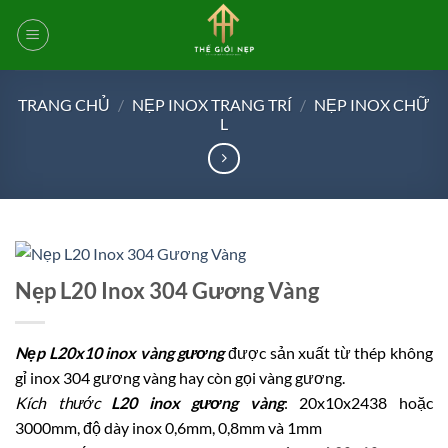
Bỏ
qua
nội
dung
TRANG CHỦ
/
NẸP INOX TRANG TRÍ
/
NẸP INOX CHỮ
L
Nẹp L20 Inox 304 Gương Vàng
Nẹp L20x10 inox vàng gương
được sản xuất từ thép không
gỉ inox 304 gương vàng hay còn gọi vàng gương.
Kích thước
L20 inox gương vàng
: 20x10x2438 hoặc
3000mm, độ dày inox 0,6mm, 0,8mm và 1mm