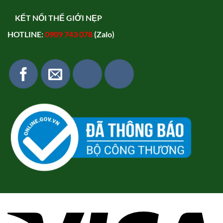
KẾT NỐI THẾ GIỚI NẸP
HOTLINE:
0909 743 078
(Zalo)
Vi