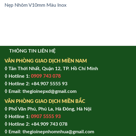
Nẹp Nhôm V10mm Màu Inox
THÔNG TIN LIÊN HỆ
VĂN PHÒNG GIAO DỊCH MIỀN NAM
◊ Tân Thới Nhất, Quận 12, TP. Hồ Chí Minh
◊ Hotline 1:
0909 743 078
◊ Hotline 2: +84.907 5555 93
◊ Email: thegioinepxd@gmail.com
VĂN PHÒNG GIAO DỊCH MIỀN BẮC
◊ Phố Văn Phú, Phú La, Hà Đông, Hà Nội
◊ Hotline 1:
0907 5555 93
◊ Hot
line 2:
+84.909 743 078
◊ Email: thegioinepnhomnhua@gmail.com