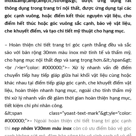
inox&amp;amp;amp;lt;/strong&gt; được ứng dụng rất
thông dụng trong trang trí nội thất, được ứng dụng tại các
góc cạnh vuông, hoặc điểm kết thúc nguyên vật liệu, cho
điểm hết thúc hoặc góc vuông sắc cạnh, bảo vệ vật liệu,
che khuyết điểm, và tạo chi tiết mỹ thuật cho hạng mục.
– Hoàn thiện chi tiết trang trí góc cạnh thẳng đều và sắc
sảo với bản rộng 30mm màu inox mờ tinh tế và thẩm mỹ,
cho hạng mục nội thất đẹp và sang trọng hơn.&lt;/span&gt;
<br />le=”color: #000000;”>– Xử lý nhanh vấn đề điểm
chuyển tiếp hay tiếp giáp giữa hai khối vật liệu cùng hoặc
khác nhau tại điểm tiếp giáp góc cạnh, che khuyết điểm vật
liệu, hoàn thiện nhanh hạng mục, ngoài cho tính thẩm mỹ
thì xử lý nhanh vấn đề giảm thời gian hoàn thiện hạng mục,
tiết kiệm chi phí nhân công.
&lt;span class=”yoast-text-mark”&gt;yle=”color:
#000000;”>–
Ngoài hoàn thiện chi tiết trang trí góc cạnh
thì
nẹp nhôm V30mm màu inox
còn có ưu điểm bảo vệ góc