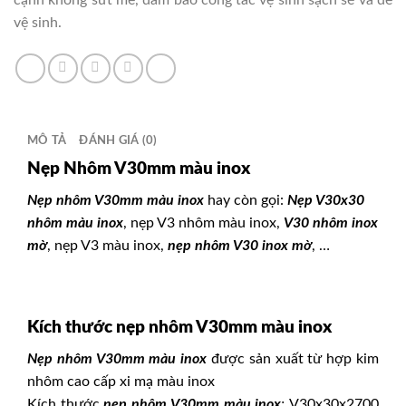
cạnh không sứt mẻ, đảm bảo công tác vệ sinh sạch sẽ và dễ
vệ sinh.
MÔ TẢ
ĐÁNH GIÁ (0)
Nẹp Nhôm V30mm màu inox
Nẹp nhôm V30mm màu inox
hay còn gọi:
Nẹp V30x30
nhôm màu inox
, nẹp V3 nhôm màu inox,
V30 nhôm inox
mờ
, nẹp V3 màu inox,
nẹp nhôm V30 inox mờ
, …
Kích thước nẹp nhôm V30mm màu inox
Nẹp nhôm V30mm màu inox
được sản xuất từ hợp kim
nhôm cao cấp xi mạ màu inox
Kích thước
nẹp nhôm V30mm màu inox
:
V30x30x2700