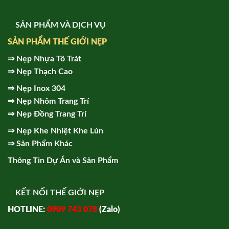
SẢN PHẨM VÀ DỊCH VỤ
SẢN PHẨM THẾ GIỚI NẸP
⇒
Nẹp Nhựa Tô Trát
⇒
Nẹp Thạch Cao
⇒
Nẹp Inox 304
⇒
Nẹp Nhôm Trang Trí
⇒
Nẹp Đồng Trang Trí
⇒
Nẹp Khe Nhiệt Khe Lún
⇒
Sản Phẩm Khác
Thông Tin Dự Án và Sản Phẩm
KẾT NỐI THẾ GIỚI NẸP
HOTLINE:
0909 743 078
(Zalo)