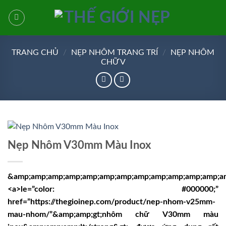
Bỏ
qua
nội
dung
TRANG CHỦ
/
NẸP NHÔM TRANG TRÍ
/
NẸP NHÔM
CHỮ V
Nẹp Nhôm V30mm Màu Inox
&amp;amp;amp;amp;amp;amp;amp;amp;amp;amp;amp;amp;am
<a>le=”color: #000000;”
href=”https://thegioinep.com/product/nep-nhom-v25mm-
mau-nhom/”&amp;amp;gt;nhôm chữ V30mm màu