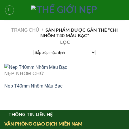
Bỏ
qua
nội
dung
TRANG CHỦ
/
SẢN PHẨM ĐƯỢC GẮN THẺ “CHỈ
NHÔM T40 MÀU BẠC”
LỌC
NẸP NHÔM CHỮ T
Nẹp T40mm Nhôm Màu Bạc
THÔNG TIN LIÊN HỆ
VĂN PHÒNG GIAO DỊCH MIỀN NAM