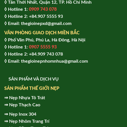
◊ Tân Thới Nhất, Quận 12, TP. Hồ Chí Minh
◊ Hotline 1:
0909 743 078
◊ Hotline 2: +84.907 5555 93
◊ Email: thegioinepxd@gmail.com
VĂN PHÒNG GIAO DỊCH MIỀN BẮC
◊ Phố Văn Phú, Phú La, Hà Đông, Hà Nội
◊ Hotline 1:
0907 5555 93
◊ Hot
line 2:
+84.909 743 078
◊ Email: thegioinepnhomnhua@gmail.com
SẢN PHẨM VÀ DỊCH VỤ
SẢN PHẨM THẾ GIỚI NẸP
⇒
Nẹp Nhựa Tô Trát
⇒
Nẹp Thạch Cao
⇒
Nẹp Inox 304
⇒
Nẹp Nhôm Trang Trí