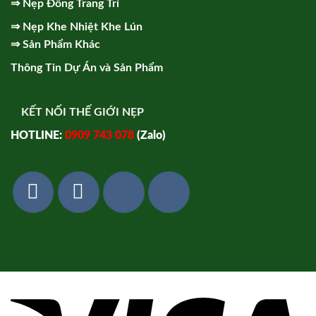
⇒
Nẹp Đồng Trang Trí
⇒
Nẹp Khe Nhiệt Khe Lún
⇒
Sản Phẩm Khác
Thông Tin Dự Án và Sản Phẩm
KẾT NỐI THẾ GIỚI NẸP
HOTLINE:
0909 743 078
(Zalo)
Vi