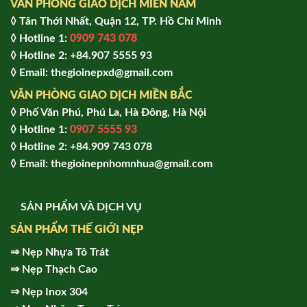
VĂN PHÒNG GIAO DỊCH MIỀN NAM
◊ Tân Thới Nhất, Quận 12, TP. Hồ Chí Minh
◊ Hotline 1:
0909 743 078
◊ Hotline 2: +84.907 5555 93
◊ Email: thegioinepxd@gmail.com
VĂN PHÒNG GIAO DỊCH MIỀN BẮC
◊ Phố Văn Phú, Phú La, Hà Đông, Hà Nội
◊ Hotline 1:
0907 5555 93
◊ Hot
line 2:
+84.909 743 078
◊ Email: thegioinepnhomnhua@gmail.com
SẢN PHẨM VÀ DỊCH VỤ
SẢN PHẨM THẾ GIỚI NẸP
⇒
Nẹp Nhựa Tô Trát
⇒
Nẹp Thạch Cao
⇒
Nẹp Inox 304