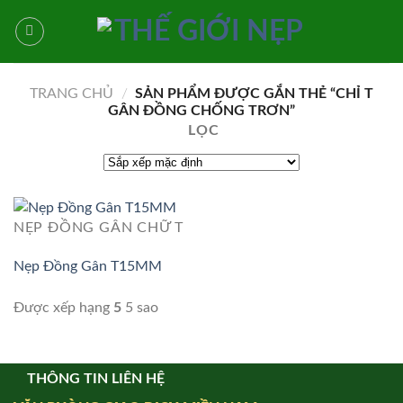
Bỏ
qua
nội
dung
TRANG CHỦ
/
SẢN PHẨM ĐƯỢC GẮN THẺ “CHỈ T
GÂN ĐỒNG CHỐNG TRƠN”
LỌC
NẸP ĐỒNG GÂN CHỮ T
Nẹp Đồng Gân T15MM
Được xếp hạng
5
5 sao
THÔNG TIN LIÊN HỆ