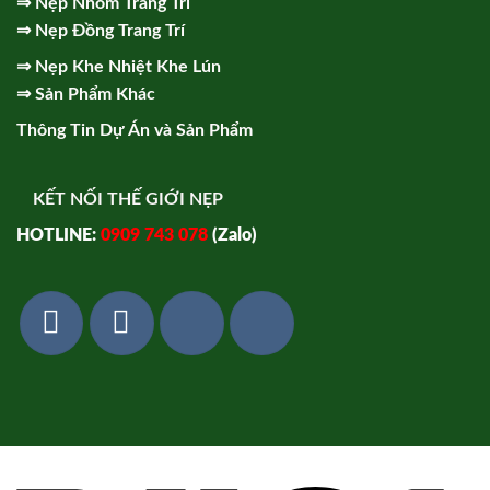
⇒
Nẹp Nhôm Trang Trí
⇒
Nẹp Đồng Trang Trí
⇒
Nẹp Khe Nhiệt Khe Lún
⇒
Sản Phẩm Khác
Thông Tin Dự Án và Sản Phẩm
KẾT NỐI THẾ GIỚI NẸP
HOTLINE:
0909 743 078
(Zalo)
Vi