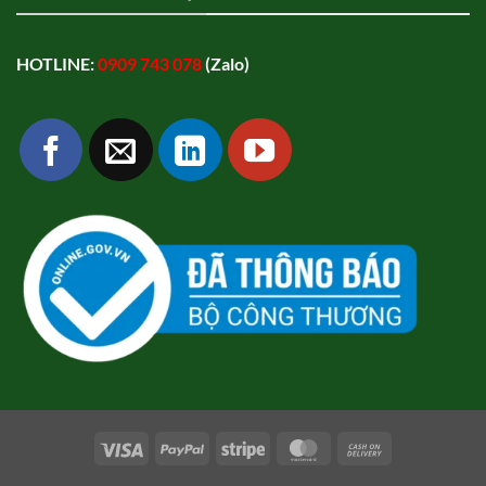
HOTLINE:
0909 743 078
(Zalo)
Visa
PayPal
Stripe
MasterCard
Cash
On