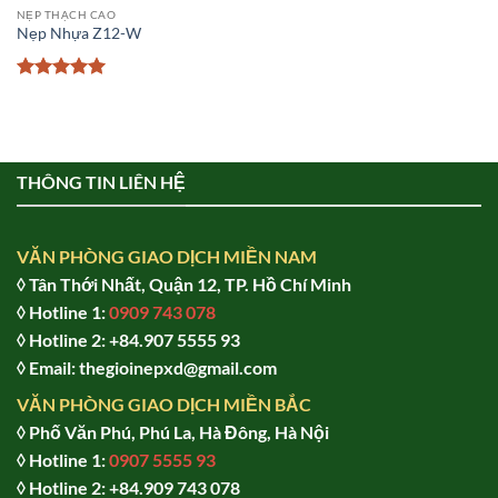
NẸP THẠCH CAO
Nẹp Nhựa Z12-W
Được xếp
hạng
5
5
sao
THÔNG TIN LIÊN HỆ
VĂN PHÒNG GIAO DỊCH MIỀN NAM
◊ Tân Thới Nhất, Quận 12, TP. Hồ Chí Minh
◊ Hotline 1:
0909 743 078
◊ Hotline 2: +84.907 5555 93
◊ Email: thegioinepxd@gmail.com
VĂN PHÒNG GIAO DỊCH MIỀN BẮC
◊ Phố Văn Phú, Phú La, Hà Đông, Hà Nội
◊ Hotline 1:
0907 5555 93
◊ Hot
line 2:
+84.909 743 078