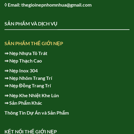
◊ Email: thegioinepnhomnhua@gmail.com
SẢN PHẨM VÀ DỊCH VỤ
SẢN PHẨM THẾ GIỚI NẸP
⇒
Nẹp Nhựa Tô Trát
⇒
Nẹp Thạch Cao
⇒
Nẹp Inox 304
⇒
Nẹp Nhôm Trang Trí
⇒
Nẹp Đồng Trang Trí
⇒
Nẹp Khe Nhiệt Khe Lún
⇒
Sản Phẩm Khác
Thông Tin Dự Án và Sản Phẩm
KẾT NỐI THẾ GIỚI NẸP