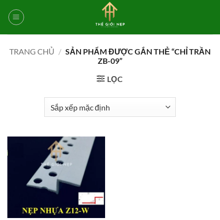
Bỏ
qua
nội
dung
TRANG CHỦ
/
SẢN PHẨM ĐƯỢC GẮN THẺ “CHỈ TRẦN
ZB-09”
LỌC