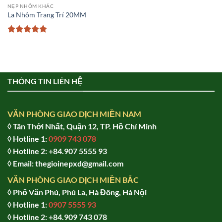
NẸP NHÔM KHÁC
La Nhôm Trang Trí 20MM
Được xếp
hạng
5
5
sao
THÔNG TIN LIÊN HỆ
VĂN PHÒNG GIAO DỊCH MIỀN NAM
◊ Tân Thới Nhất, Quận 12, TP. Hồ Chí Minh
◊ Hotline 1:
0909 743 078
◊ Hotline 2: +84.907 5555 93
◊ Email: thegioinepxd@gmail.com
VĂN PHÒNG GIAO DỊCH MIỀN BẮC
◊ Phố Văn Phú, Phú La, Hà Đông, Hà Nội
◊ Hotline 1:
0907 5555 93
◊ Hot
line 2:
+84.909 743 078