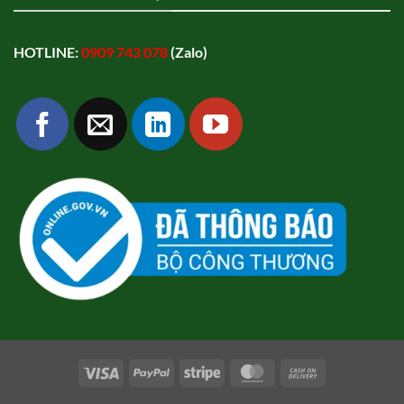
HOTLINE:
0909 743 078
(Zalo)
Visa
PayPal
Stripe
MasterCard
Cash
On