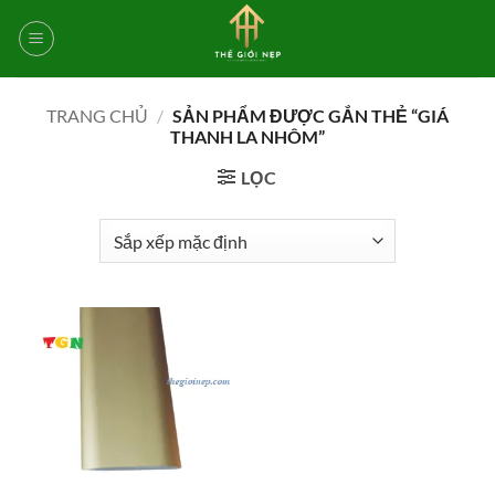
Bỏ
qua
nội
dung
TRANG CHỦ
/
SẢN PHẨM ĐƯỢC GẮN THẺ “GIÁ
THANH LA NHÔM”
LỌC