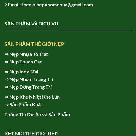
◊ Email: thegioinepnhomnhua@gmail.com
SẢN PHẨM VÀ DỊCH VỤ
SẢN PHẨM THẾ GIỚI NẸP
⇒
Nẹp Nhựa Tô Trát
⇒
Nẹp Thạch Cao
⇒
Nẹp Inox 304
⇒
Nẹp Nhôm Trang Trí
⇒
Nẹp Đồng Trang Trí
⇒
Nẹp Khe Nhiệt Khe Lún
⇒
Sản Phẩm Khác
Thông Tin Dự Án và Sản Phẩm
KẾT NỐI THẾ GIỚI NẸP