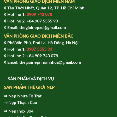
VĂN PHÒNG GIAO DỊCH MIỀN NAM
◊ Tân Thới Nhất, Quận 12, TP. Hồ Chí Minh
◊ Hotline 1:
0909 743 078
◊ Hotline 2: +84.907 5555 93
◊ Email: thegioinepxd@gmail.com
VĂN PHÒNG GIAO DỊCH MIỀN BẮC
◊ Phố Văn Phú, Phú La, Hà Đông, Hà Nội
◊ Hotline 1:
0907 5555 93
◊ Hot
line 2:
+84.909 743 078
◊ Email: thegioinepnhomnhua@gmail.com
SẢN PHẨM VÀ DỊCH VỤ
SẢN PHẨM THẾ GIỚI NẸP
⇒
Nẹp Nhựa Tô Trát
⇒
Nẹp Thạch Cao
⇒
Nẹp Inox 304