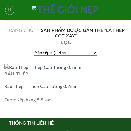
Bỏ
qua
nội
dung
TRANG CHỦ
/
SẢN PHẨM ĐƯỢC GẮN THẺ “LA THEP
COT XAY”
LỌC
RÂU THÉP
Râu Thép – Thép Câu Tường 0.7mm
Được xếp hạng
5
5 sao
THÔNG TIN LIÊN HỆ