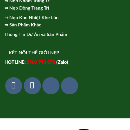
⇒
Nẹp Nhôm Trang Trí
⇒
Nẹp Đồng Trang Trí
⇒
Nẹp Khe Nhiệt Khe Lún
⇒
Sản Phẩm Khác
Thông Tin Dự Án và Sản Phẩm
KẾT NỐI THẾ GIỚI NẸP
HOTLINE:
0909 743 078
(Zalo)
Vi