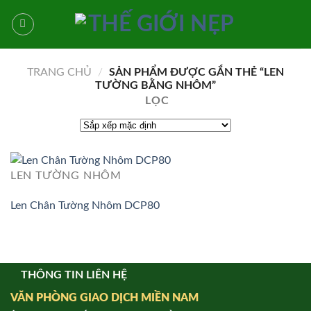
Bỏ
qua
nội
dung
TRANG CHỦ
/
SẢN PHẨM ĐƯỢC GẮN THẺ “LEN
TƯỜNG BẰNG NHÔM”
LỌC
LEN TƯỜNG NHÔM
Len Chân Tường Nhôm DCP80
THÔNG TIN LIÊN HỆ
VĂN PHÒNG GIAO DỊCH MIỀN NAM