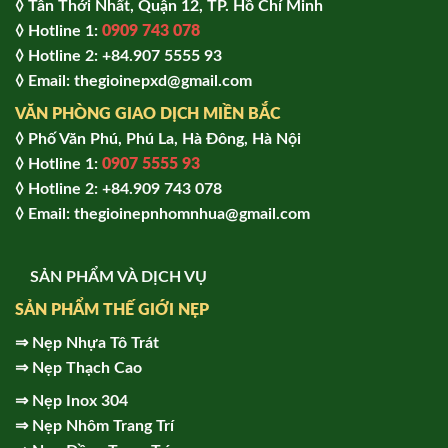
◊ Tân Thới Nhất, Quận 12, TP. Hồ Chí Minh
◊ Hotline 1:
0909 743 078
◊ Hotline 2: +84.907 5555 93
◊ Email: thegioinepxd@gmail.com
VĂN PHÒNG GIAO DỊCH MIỀN BẮC
◊ Phố Văn Phú, Phú La, Hà Đông, Hà Nội
◊ Hotline 1:
0907 5555 93
◊ Hot
line 2:
+84.909 743 078
◊ Email: thegioinepnhomnhua@gmail.com
SẢN PHẨM VÀ DỊCH VỤ
SẢN PHẨM THẾ GIỚI NẸP
⇒
Nẹp Nhựa Tô Trát
⇒
Nẹp Thạch Cao
⇒
Nẹp Inox 304
⇒
Nẹp Nhôm Trang Trí