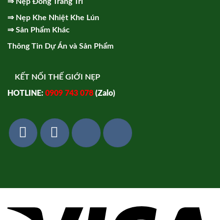
⇒
Nẹp Đồng Trang Trí
⇒
Nẹp Khe Nhiệt Khe Lún
⇒
Sản Phẩm Khác
Thông Tin Dự Án và Sản Phẩm
KẾT NỐI THẾ GIỚI NẸP
HOTLINE:
0909 743 078
(Zalo)
Vi