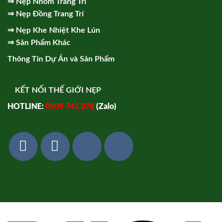
⇒
Nẹp Nhôm Trang Trí
⇒
Nẹp Đồng Trang Trí
⇒
Nẹp Khe Nhiệt Khe Lún
⇒
Sản Phẩm Khác
Thông Tin Dự Án và Sản Phẩm
KẾT NỐI THẾ GIỚI NẸP
HOTLINE:
0909 743 078
(Zalo)
Vi