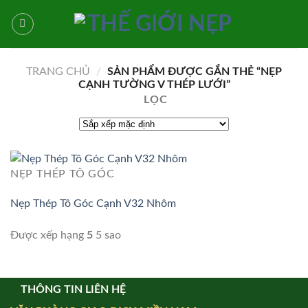
Bỏ
qua
nội
dung
TRANG CHỦ
/
SẢN PHẨM ĐƯỢC GẮN THẺ “NẸP
CẠNH TƯỜNG V THÉP LƯỚI”
LỌC
NẸP THÉP TÔ GÓC
Nẹp Thép Tô Góc Cạnh V32 Nhôm
Được xếp hạng
5
5 sao
THÔNG TIN LIÊN HỆ