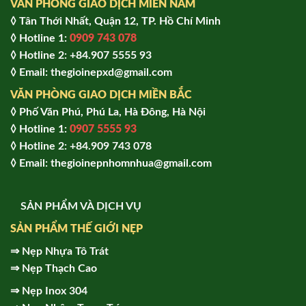
VĂN PHÒNG GIAO DỊCH MIỀN NAM
◊ Tân Thới Nhất, Quận 12, TP. Hồ Chí Minh
◊ Hotline 1:
0909 743 078
◊ Hotline 2: +84.907 5555 93
◊ Email: thegioinepxd@gmail.com
VĂN PHÒNG GIAO DỊCH MIỀN BẮC
◊ Phố Văn Phú, Phú La, Hà Đông, Hà Nội
◊ Hotline 1:
0907 5555 93
◊ Hot
line 2:
+84.909 743 078
◊ Email: thegioinepnhomnhua@gmail.com
SẢN PHẨM VÀ DỊCH VỤ
SẢN PHẨM THẾ GIỚI NẸP
⇒
Nẹp Nhựa Tô Trát
⇒
Nẹp Thạch Cao
⇒
Nẹp Inox 304