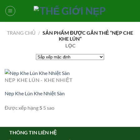
Bỏ
qua
nội
dung
TRANG CHỦ
/
SẢN PHẨM ĐƯỢC GẮN THẺ “NẸP CHE
KHE LÚN”
LỌC
NẸP KHE LÚN - KHE NHIỆT
Nẹp Khe Lún Khe Nhiệt Sàn
Được xếp hạng
5
5 sao
THÔNG TIN LIÊN HỆ