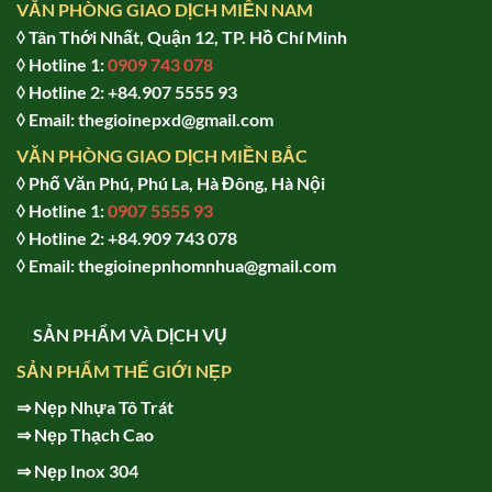
VĂN PHÒNG GIAO DỊCH MIỀN NAM
◊ Tân Thới Nhất, Quận 12, TP. Hồ Chí Minh
◊ Hotline 1:
0909 743 078
◊ Hotline 2: +84.907 5555 93
◊ Email: thegioinepxd@gmail.com
VĂN PHÒNG GIAO DỊCH MIỀN BẮC
◊ Phố Văn Phú, Phú La, Hà Đông, Hà Nội
◊ Hotline 1:
0907 5555 93
◊ Hot
line 2:
+84.909 743 078
◊ Email: thegioinepnhomnhua@gmail.com
SẢN PHẨM VÀ DỊCH VỤ
SẢN PHẨM THẾ GIỚI NẸP
⇒
Nẹp Nhựa Tô Trát
⇒
Nẹp Thạch Cao
⇒
Nẹp Inox 304