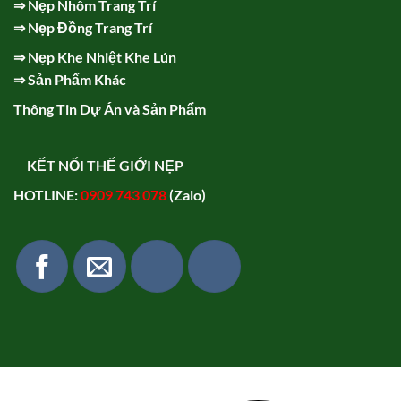
⇒
Nẹp Nhôm Trang Trí
⇒
Nẹp Đồng Trang Trí
⇒
Nẹp Khe Nhiệt Khe Lún
⇒
Sản Phẩm Khác
Thông Tin Dự Án và Sản Phẩm
KẾT NỐI THẾ GIỚI NẸP
HOTLINE:
0909 743 078
(Zalo)
Vi