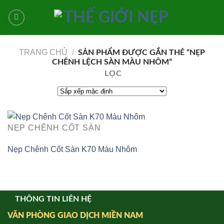
Bỏ
qua
nội
dung
TRANG CHỦ
/
SẢN PHẨM ĐƯỢC GẮN THẺ “NẸP
CHÊNH LỆCH SÀN MÀU NHÔM”
LỌC
NẸP CHÊNH CỐT SÀN
Nẹp Chênh Cốt Sàn K70 Màu Nhôm
THÔNG TIN LIÊN HỆ
VĂN PHÒNG GIAO DỊCH MIỀN NAM