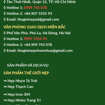
◊ Tân Thới Nhất, Quận 12, TP. Hồ Chí Minh
◊ Hotline 1:
0909 743 078
◊ Hotline 2: +84.907 5555 93
◊ Email: thegioinepxd@gmail.com
VĂN PHÒNG GIAO DỊCH MIỀN BẮC
◊ Phố Văn Phú, Phú La, Hà Đông, Hà Nội
◊ Hotline 1:
0907 5555 93
◊ Hot
line 2:
+84.909 743 078
◊ Email: thegioinepnhomnhua@gmail.com
SẢN PHẨM VÀ DỊCH VỤ
SẢN PHẨM THẾ GIỚI NẸP
⇒
Nẹp Nhựa Tô Trát
⇒
Nẹp Thạch Cao
⇒
Nẹp Inox 304
⇒
Nẹp Nhôm Trang Trí