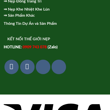
⇒
Nẹp Đồng Trang Trí
⇒
Nẹp Khe Nhiệt Khe Lún
⇒
Sản Phẩm Khác
Thông Tin Dự Án và Sản Phẩm
KẾT NỐI THẾ GIỚI NẸP
HOTLINE:
0909 743 078
(Zalo)
Vi