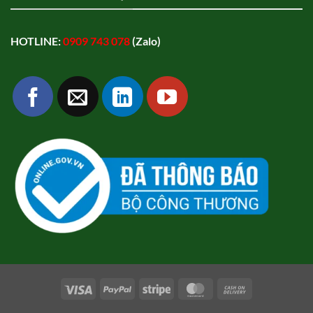
HOTLINE:
0909 743 078
(Zalo)
Visa
PayPal
Stripe
MasterCard
Cash
On