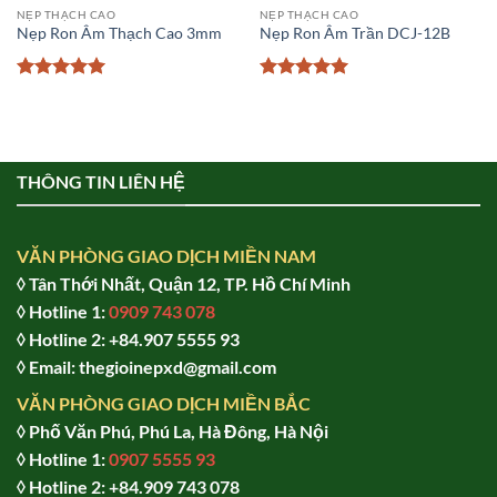
NẸP THẠCH CAO
NẸP THẠCH CAO
Nẹp Ron Âm Thạch Cao 3mm
Nẹp Ron Âm Trần DCJ-12B
Được xếp
Được xếp
hạng
5
5
hạng
5
5
sao
sao
THÔNG TIN LIÊN HỆ
VĂN PHÒNG GIAO DỊCH MIỀN NAM
◊ Tân Thới Nhất, Quận 12, TP. Hồ Chí Minh
◊ Hotline 1:
0909 743 078
◊ Hotline 2: +84.907 5555 93
◊ Email: thegioinepxd@gmail.com
VĂN PHÒNG GIAO DỊCH MIỀN BẮC
◊ Phố Văn Phú, Phú La, Hà Đông, Hà Nội
◊ Hotline 1:
0907 5555 93
◊ Hot
line 2:
+84.909 743 078