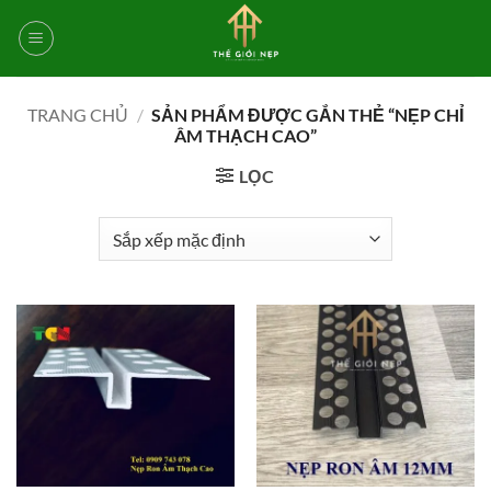
Bỏ
qua
nội
dung
TRANG CHỦ
/
SẢN PHẨM ĐƯỢC GẮN THẺ “NẸP CHỈ
ÂM THẠCH CAO”
LỌC