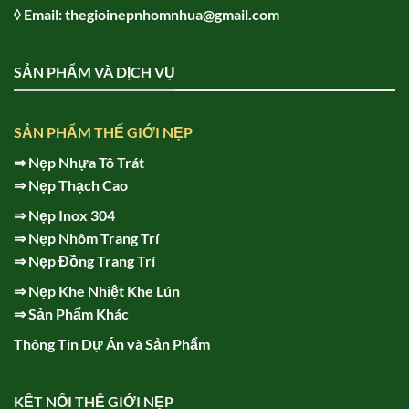
◊ Email: thegioinepnhomnhua@gmail.com
SẢN PHẨM VÀ DỊCH VỤ
SẢN PHẨM THẾ GIỚI NẸP
⇒
Nẹp Nhựa Tô Trát
⇒
Nẹp Thạch Cao
⇒
Nẹp Inox 304
⇒
Nẹp Nhôm Trang Trí
⇒
Nẹp Đồng Trang Trí
⇒
Nẹp Khe Nhiệt Khe Lún
⇒
Sản Phẩm Khác
Thông Tin Dự Án và Sản Phẩm
KẾT NỐI THẾ GIỚI NẸP