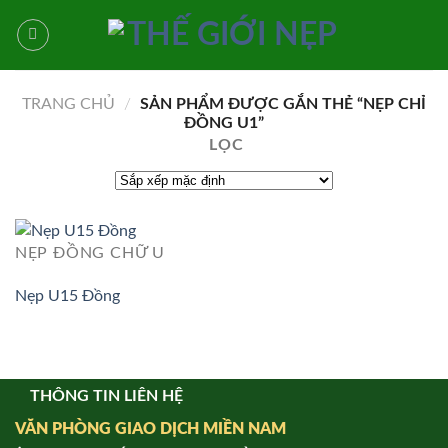
Bỏ
qua
nội
dung
TRANG CHỦ
/
SẢN PHẨM ĐƯỢC GẮN THẺ “NẸP CHỈ
ĐỒNG U1”
LỌC
NẸP ĐỒNG CHỮ U
Nẹp U15 Đồng
THÔNG TIN LIÊN HỆ
VĂN PHÒNG GIAO DỊCH MIỀN NAM