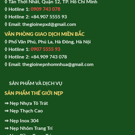
◊ Tân Thới Nhất, Quận 12, TP. Hồ Chí Minh
◊ Hotline 1:
0909 743 078
◊ Hotline 2: +84.907 5555 93
◊ Email: thegioinepxd@gmail.com
VĂN PHÒNG GIAO DỊCH MIỀN BẮC
◊ Phố Văn Phú, Phú La, Hà Đông, Hà Nội
◊ Hotline 1:
0907 5555 93
◊ Hot
line 2:
+84.909 743 078
◊ Email: thegioinepnhomnhua@gmail.com
SẢN PHẨM VÀ DỊCH VỤ
SẢN PHẨM THẾ GIỚI NẸP
⇒
Nẹp Nhựa Tô Trát
⇒
Nẹp Thạch Cao
⇒
Nẹp Inox 304
⇒
Nẹp Nhôm Trang Trí