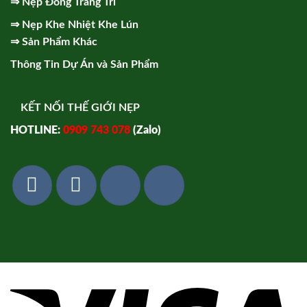
⇒
Nẹp Đồng Trang Trí
⇒
Nẹp Khe Nhiệt Khe Lún
⇒
Sản Phẩm Khác
Thông Tin Dự Án và Sản Phẩm
KẾT NỐI THẾ GIỚI NẸP
HOTLINE:
0909 743 078
(Zalo)
Vi