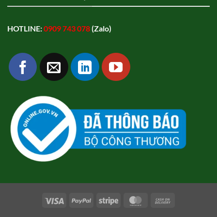
HOTLINE:
0909 743 078
(Zalo)
Visa
PayPal
Stripe
MasterCard
Cash
On