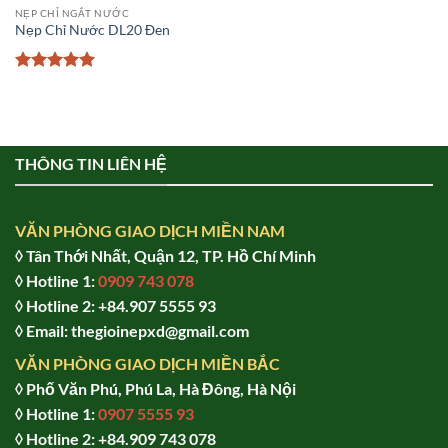
NẸP CHỈ NGẮT NƯỚC
Nẹp Chỉ Nước DL20 Đen
Được xếp
hạng
5
5
sao
THÔNG TIN LIÊN HỆ
VĂN PHÒNG GIAO DỊCH MIỀN NAM
◊ Tân Thới Nhất, Quận 12, TP. Hồ Chí Minh
◊ Hotline 1:
0909 743 078
◊ Hotline 2: +84.907 5555 93
◊ Email: thegioinepxd@gmail.com
VĂN PHÒNG GIAO DỊCH MIỀN BẮC
◊ Phố Văn Phú, Phú La, Hà Đông, Hà Nội
◊ Hotline 1:
0907 5555 93
◊ Hot
line 2:
+84.909 743 078