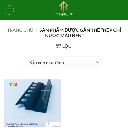
Bỏ
qua
nội
dung
TRANG CHỦ
/
SẢN PHẨM ĐƯỢC GẮN THẺ “NẸP CHỈ
NƯỚC MÀU ĐEN”
LỌC