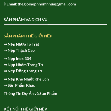
◊ Email: thegioinepnhomnhua@gmail.com
SẢN PHẨM VÀ DỊCH VỤ
SẢN PHẨM THẾ GIỚI NẸP
⇒
Nẹp Nhựa Tô Trát
⇒
Nẹp Thạch Cao
⇒
Nẹp Inox 304
⇒
Nẹp Nhôm Trang Trí
⇒
Nẹp Đồng Trang Trí
⇒
Nẹp Khe Nhiệt Khe Lún
⇒
Sản Phẩm Khác
Thông Tin Dự Án và Sản Phẩm
KẾT NỐI THẾ GIỚI NẸP