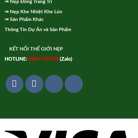
⇒
Nẹp Đồng Trang Trí
⇒
Nẹp Khe Nhiệt Khe Lún
⇒
Sản Phẩm Khác
Thông Tin Dự Án và Sản Phẩm
KẾT NỐI THẾ GIỚI NẸP
HOTLINE:
0909 743 078
(Zalo)
Vi