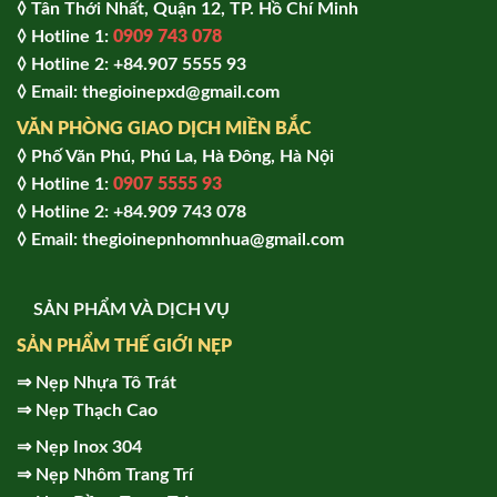
◊ Tân Thới Nhất, Quận 12, TP. Hồ Chí Minh
◊ Hotline 1:
0909 743 078
◊ Hotline 2: +84.907 5555 93
◊ Email: thegioinepxd@gmail.com
VĂN PHÒNG GIAO DỊCH MIỀN BẮC
◊ Phố Văn Phú, Phú La, Hà Đông, Hà Nội
◊ Hotline 1:
0907 5555 93
◊ Hot
line 2:
+84.909 743 078
◊ Email: thegioinepnhomnhua@gmail.com
SẢN PHẨM VÀ DỊCH VỤ
SẢN PHẨM THẾ GIỚI NẸP
⇒
Nẹp Nhựa Tô Trát
⇒
Nẹp Thạch Cao
⇒
Nẹp Inox 304
⇒
Nẹp Nhôm Trang Trí