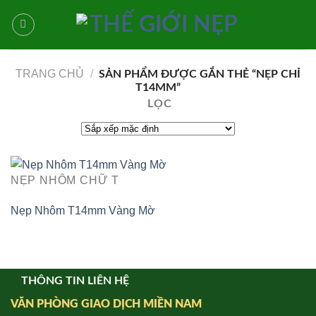
Bỏ
qua
nội
dung
TRANG CHỦ
/
SẢN PHẨM ĐƯỢC GẮN THẺ “NẸP CHỈ
T14MM”
LỌC
NẸP NHÔM CHỮ T
Nẹp Nhôm T14mm Vàng Mờ
THÔNG TIN LIÊN HỆ
VĂN PHÒNG GIAO DỊCH MIỀN NAM