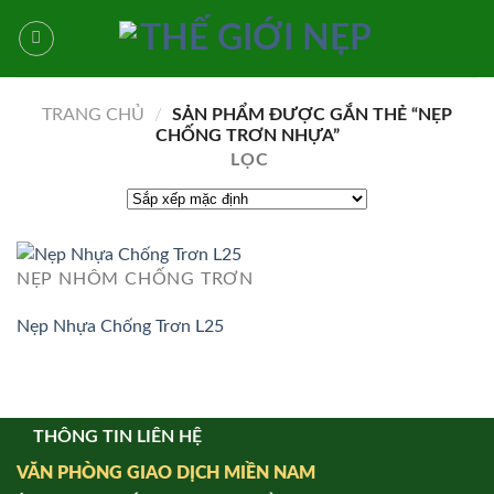
Bỏ
qua
nội
dung
TRANG CHỦ
/
SẢN PHẨM ĐƯỢC GẮN THẺ “NẸP
CHỐNG TRƠN NHỰA”
LỌC
NẸP NHÔM CHỐNG TRƠN
Nẹp Nhựa Chống Trơn L25
THÔNG TIN LIÊN HỆ
VĂN PHÒNG GIAO DỊCH MIỀN NAM