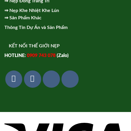
⇒
Nẹp Đồng Trang Trí
⇒
Nẹp Khe Nhiệt Khe Lún
⇒
Sản Phẩm Khác
Thông Tin Dự Án và Sản Phẩm
KẾT NỐI THẾ GIỚI NẸP
HOTLINE:
0909 743 078
(Zalo)
Vi