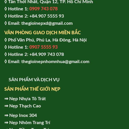
◊ Tân Thới Nhất, Quận 12, TP. Hồ Chí Minh
◊ Hotline 1:
0909 743 078
◊ Hotline 2: +84.907 5555 93
◊ Email: thegioinepxd@gmail.com
VĂN PHÒNG GIAO DỊCH MIỀN BẮC
◊ Phố Văn Phú, Phú La, Hà Đông, Hà Nội
◊ Hotline 1:
0907 5555 93
◊ Hot
line 2:
+84.909 743 078
◊ Email: thegioinepnhomnhua@gmail.com
SẢN PHẨM VÀ DỊCH VỤ
SẢN PHẨM THẾ GIỚI NẸP
⇒
Nẹp Nhựa Tô Trát
⇒
Nẹp Thạch Cao
⇒
Nẹp Inox 304
⇒
Nẹp Nhôm Trang Trí