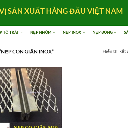
VỊ SẢN XUẤT HÀNG ĐẦU VIỆT NAM
P TÔ TRÁT
NẸP NHÔM
NẸP INOX
NẸP ĐỒNG
S
Hiển thị kết
NẸP CON GIÃN INOX”