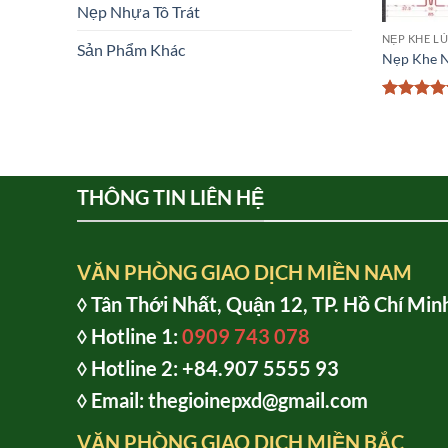
Nẹp Nhựa Tô Trát
NẸP KHE LÚ
Sản Phẩm Khác
Nẹp Khe N
Được xế
hạng
4.7
5 sao
THÔNG TIN LIÊN HỆ
VĂN PHÒNG GIAO DỊCH MIỀN NAM
◊ Tân Thới Nhất, Quận 12, TP. Hồ Chí Min
◊ Hotline 1:
0909 743 078
◊ Hotline 2: +84.907 5555 93
◊ Email: thegioinepxd@gmail.com
VĂN PHÒNG GIAO DỊCH MIỀN BẮC