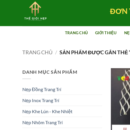
Bỏ
ĐƠN 
qua
nội
dung
TRANG CHỦ
GIỚI THIỆU
NẸ
TRANG CHỦ
/
SẢN PHẨM ĐƯỢC GẮN THẺ “
DANH MỤC SẢN PHẨM
Nẹp Đồng Trang Trí
Nẹp Inox Trang Trí
Nẹp Khe Lún - Khe Nhiệt
Nẹp Nhôm Trang Trí