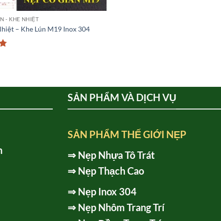
N - KHE NHIỆT
hiệt – Khe Lún M19 Inox 304
p
5
SẢN PHẨM VÀ DỊCH VỤ
SẢN PHẨM THẾ GIỚI NẸP
h
⇒
Nẹp Nhựa Tô Trát
⇒
Nẹp Thạch Cao
⇒
Nẹp Inox 304
⇒
Nẹp Nhôm Trang Trí