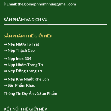
◊ Email: thegioinepnhomnhua@gmail.com
SẢN PHẨM VÀ DỊCH VỤ
SẢN PHẨM THẾ GIỚI NẸP
⇒
Nẹp Nhựa Tô Trát
⇒
Nẹp Thạch Cao
⇒
Nẹp Inox 304
⇒
Nẹp Nhôm Trang Trí
⇒
Nẹp Đồng Trang Trí
⇒
Nẹp Khe Nhiệt Khe Lún
⇒
Sản Phẩm Khác
Thông Tin Dự Án và Sản Phẩm
KẾT NỐI THẾ GIỚI NẸP