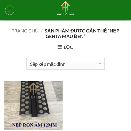
Bỏ
qua
nội
dung
TRANG CHỦ
/
SẢN PHẨM ĐƯỢC GẮN THẺ “NẸP
GENTA MÀU ĐEN”
LỌC