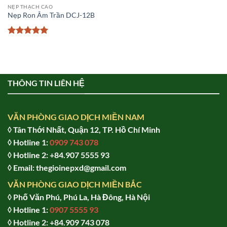
NẸP THẠCH CAO
Nẹp Ron Âm Trần DCJ-12B
Được xếp
hạng
5
5
sao
THÔNG TIN LIÊN HỆ
VĂN PHÒNG GIAO DỊCH MIỀN NAM
◊ Tân Thới Nhất, Quận 12, TP. Hồ Chí Minh
◊ Hotline 1:
0909 743 078
◊ Hotline 2: +84.907 5555 93
◊ Email: thegioinepxd@gmail.com
VĂN PHÒNG GIAO DỊCH MIỀN BẮC
◊ Phố Văn Phú, Phú La, Hà Đông, Hà Nội
◊ Hotline 1:
0907 5555 93
◊ Hot
line 2:
+84.909 743 078