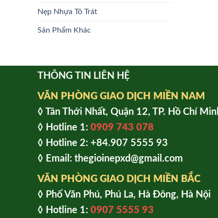
Nẹp Nhựa Tô Trát
Sản Phẩm Khác
THÔNG TIN LIÊN HỆ
VĂN PHÒNG GIAO DỊCH MIỀN NAM
◊ Tân Thới Nhất, Quận 12, TP. Hồ Chí Min
◊ Hotline 1:
0909 743 078
◊ Hotline 2: +84.907 5555 93
◊ Email: thegioinepxd@gmail.com
VĂN PHÒNG GIAO DỊCH MIỀN BẮC
◊ Phố Văn Phú, Phú La, Hà Đông, Hà Nội
◊ Hotline 1:
0907 5555 93