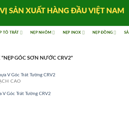
VỊ SẢN XUẤT HÀNG ĐẦU VIỆT NAM
P TÔ TRÁT
NẸP NHÔM
NẸP INOX
NẸP ĐỒNG
SẢ
“NẸP GÓC SƠN NƯỚC CRV2”
ẠCH CAO
 V Góc Trát Tường CRV2