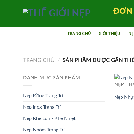
Bỏ
ĐƠN 
qua
nội
dung
TRANG CHỦ
GIỚI THIỆU
NẸ
TRANG CHỦ
/
SẢN PHẨM ĐƯỢC GẮN THẺ 
DANH MỤC SẢN PHẨM
NẸP TH
Nẹp Đồng Trang Trí
Nẹp Nhựa
Nẹp Inox Trang Trí
Nẹp Khe Lún - Khe Nhiệt
Nẹp Nhôm Trang Trí