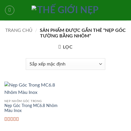
Bỏ
qua
nội
dung
TRANG CHỦ
/
SẢN PHẨM ĐƯỢC GẮN THẺ “NẸP GÓC
TƯỜNG BẰNG NHÔM”
LỌC
NẸP NHÔM GÓC TRONG
Nẹp Góc Trong MC6.8 Nhôm
Màu Inox
Được xếp
hạng
5
5 sao