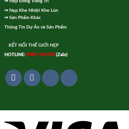
⇒
Nẹp Đồng Trang Trí
⇒
Nẹp Khe Nhiệt Khe Lún
⇒
Sản Phẩm Khác
Thông Tin Dự Án và Sản Phẩm
KẾT NỐI THẾ GIỚI NẸP
HOTLINE:
0909 743 078
(Zalo)
Vi