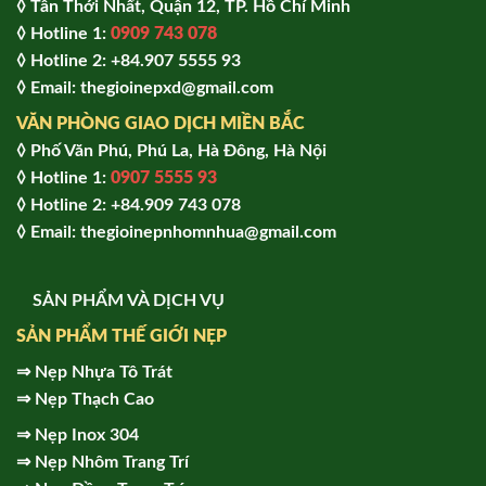
◊ Tân Thới Nhất, Quận 12, TP. Hồ Chí Minh
◊ Hotline 1:
0909 743 078
◊ Hotline 2: +84.907 5555 93
◊ Email: thegioinepxd@gmail.com
VĂN PHÒNG GIAO DỊCH MIỀN BẮC
◊ Phố Văn Phú, Phú La, Hà Đông, Hà Nội
◊ Hotline 1:
0907 5555 93
◊ Hot
line 2:
+84.909 743 078
◊ Email: thegioinepnhomnhua@gmail.com
SẢN PHẨM VÀ DỊCH VỤ
SẢN PHẨM THẾ GIỚI NẸP
⇒
Nẹp Nhựa Tô Trát
⇒
Nẹp Thạch Cao
⇒
Nẹp Inox 304
⇒
Nẹp Nhôm Trang Trí