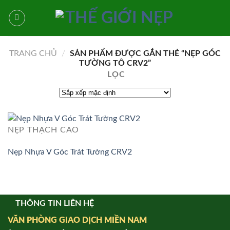
Bỏ
qua
nội
dung
TRANG CHỦ
/
SẢN PHẨM ĐƯỢC GẮN THẺ “NẸP GÓC
TƯỜNG TÔ CRV2”
LỌC
NẸP THẠCH CAO
Nẹp Nhựa V Góc Trát Tường CRV2
THÔNG TIN LIÊN HỆ
VĂN PHÒNG GIAO DỊCH MIỀN NAM