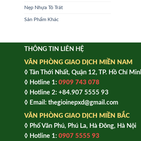
Nẹp Nhựa Tô Trát
Sản Phẩm Khác
THÔNG TIN LIÊN HỆ
VĂN PHÒNG GIAO DỊCH MIỀN NAM
◊ Tân Thới Nhất, Quận 12, TP. Hồ Chí Min
◊ Hotline 1:
0909 743 078
◊ Hotline 2: +84.907 5555 93
◊ Email: thegioinepxd@gmail.com
VĂN PHÒNG GIAO DỊCH MIỀN BẮC
◊ Phố Văn Phú, Phú La, Hà Đông, Hà Nội
◊ Hotline 1:
0907 5555 93