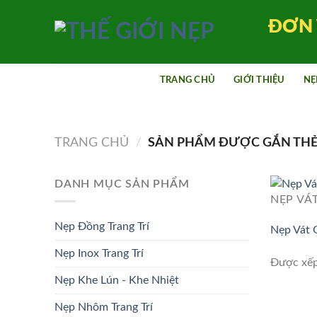
Bỏ
ĐƠN 
qua
nội
dung
TRANG CHỦ
GIỚI THIỆU
NẸ
TRANG CHỦ
/
SẢN PHẨM ĐƯỢC GẮN THẺ 
DANH MỤC SẢN PHẨM
NẸP VÁ
Nẹp Đồng Trang Trí
Nẹp Vát
Nẹp Inox Trang Trí
Được xế
Nẹp Khe Lún - Khe Nhiệt
Nẹp Nhôm Trang Trí