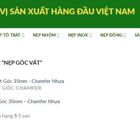
VỊ SẢN XUẤT HÀNG ĐẦU VIỆT NAM
P TÔ TRÁT
NẸP NHÔM
NẸP INOX
NẸP ĐỒNG
SẢ
“NẸP GÓC VÁT”
T GÓC CHAMFER
 Góc 35mm – Chamfer Nhựa
p hạng
5
5 sao