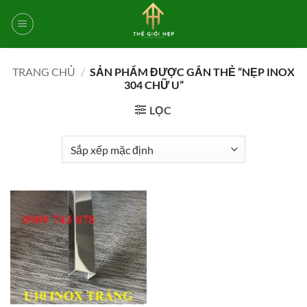
Bỏ
qua
nội
dung
TRANG CHỦ
/
SẢN PHẨM ĐƯỢC GẮN THẺ “NẸP INOX
304 CHỮ U”
LỌC