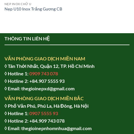
NẸP INOX CHỮ U
Nẹp U10 Inox Trắng Gương CB
THÔNG TIN LIÊN HỆ
VĂN PHÒNG GIAO DỊCH MIỀN NAM
◊ Tân Thới Nhất, Quận 12, TP. Hồ Chí Minh
◊ Hotline 1:
0909 743 078
◊ Hotline 2: +84.907 5555 93
◊ Email: thegioinepxd@gmail.com
VĂN PHÒNG GIAO DỊCH MIỀN BẮC
◊ Phố Văn Phú, Phú La, Hà Đông, Hà Nội
◊ Hotline 1:
0907 5555 93
◊ Hot
line 2:
+84.909 743 078
◊ Email: thegioinepnhomnhua@gmail.com