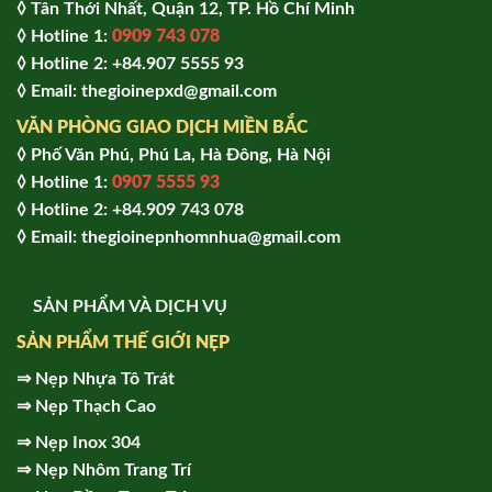
◊ Tân Thới Nhất, Quận 12, TP. Hồ Chí Minh
◊ Hotline 1:
0909 743 078
◊ Hotline 2: +84.907 5555 93
◊ Email: thegioinepxd@gmail.com
VĂN PHÒNG GIAO DỊCH MIỀN BẮC
◊ Phố Văn Phú, Phú La, Hà Đông, Hà Nội
◊ Hotline 1:
0907 5555 93
◊ Hot
line 2:
+84.909 743 078
◊ Email: thegioinepnhomnhua@gmail.com
SẢN PHẨM VÀ DỊCH VỤ
SẢN PHẨM THẾ GIỚI NẸP
⇒
Nẹp Nhựa Tô Trát
⇒
Nẹp Thạch Cao
⇒
Nẹp Inox 304
⇒
Nẹp Nhôm Trang Trí