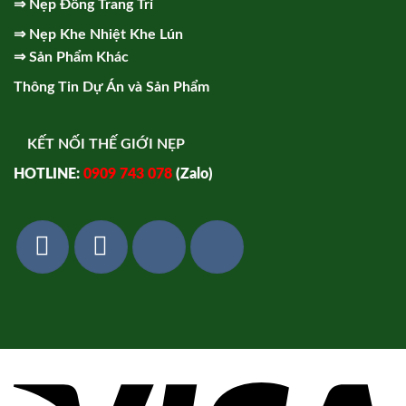
⇒
Nẹp Đồng Trang Trí
⇒
Nẹp Khe Nhiệt Khe Lún
⇒
Sản Phẩm Khác
Thông Tin Dự Án và Sản Phẩm
KẾT NỐI THẾ GIỚI NẸP
HOTLINE:
0909 743 078
(Zalo)
Vi