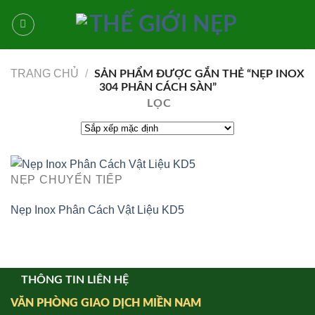
Bỏ
qua
nội
dung
TRANG CHỦ
/
SẢN PHẨM ĐƯỢC GẮN THẺ “NẸP INOX
304 PHÂN CÁCH SÀN”
LỌC
NẸP CHUYỂN TIẾP
Nẹp Inox Phân Cách Vật Liệu KD5
THÔNG TIN LIÊN HỆ
VĂN PHÒNG GIAO DỊCH MIỀN NAM