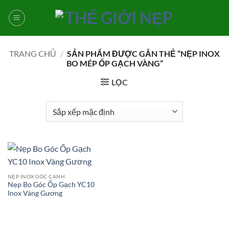
Bỏ
qua
nội
dung
TRANG CHỦ
/
SẢN PHẨM ĐƯỢC GẮN THẺ “NẸP INOX
BO MÉP ỐP GẠCH VÀNG”
LỌC
NẸP INOX GÓC CẠNH
Nẹp Bo Góc Ốp Gạch YC10
Inox Vàng Gương