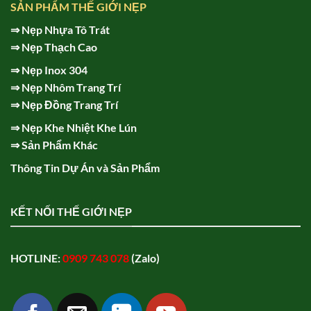
SẢN PHẨM THẾ GIỚI NẸP
⇒
Nẹp Nhựa Tô Trát
⇒
Nẹp Thạch Cao
⇒
Nẹp Inox 304
⇒
Nẹp Nhôm Trang Trí
⇒
Nẹp Đồng Trang Trí
⇒
Nẹp Khe Nhiệt Khe Lún
⇒
Sản Phẩm Khác
Thông Tin Dự Án và Sản Phẩm
KẾT NỐI THẾ GIỚI NẸP
HOTLINE:
0909 743 078
(Zalo)