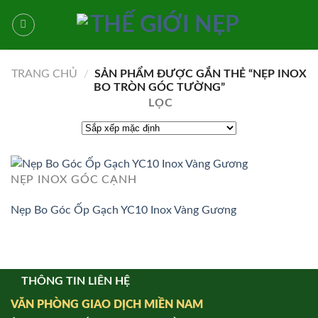
Bỏ
qua
nội
dung
TRANG CHỦ
/
SẢN PHẨM ĐƯỢC GẮN THẺ “NẸP INOX
BO TRÒN GÓC TƯỜNG”
LỌC
NẸP INOX GÓC CẠNH
Nẹp Bo Góc Ốp Gạch YC10 Inox Vàng Gương
THÔNG TIN LIÊN HỆ
VĂN PHÒNG GIAO DỊCH MIỀN NAM