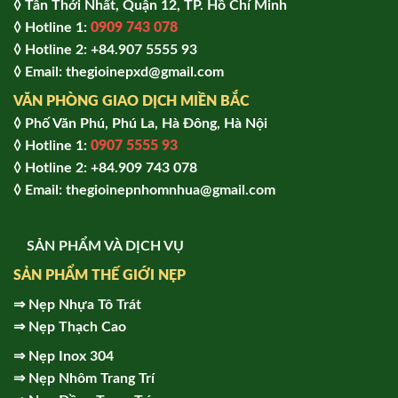
◊ Tân Thới Nhất, Quận 12, TP. Hồ Chí Minh
◊ Hotline 1:
0909 743 078
◊ Hotline 2: +84.907 5555 93
◊ Email: thegioinepxd@gmail.com
VĂN PHÒNG GIAO DỊCH MIỀN BẮC
◊ Phố Văn Phú, Phú La, Hà Đông, Hà Nội
◊ Hotline 1:
0907 5555 93
◊ Hot
line 2:
+84.909 743 078
◊ Email: thegioinepnhomnhua@gmail.com
SẢN PHẨM VÀ DỊCH VỤ
SẢN PHẨM THẾ GIỚI NẸP
⇒
Nẹp Nhựa Tô Trát
⇒
Nẹp Thạch Cao
⇒
Nẹp Inox 304
⇒
Nẹp Nhôm Trang Trí