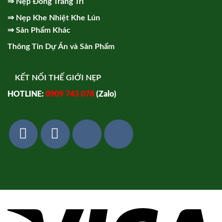
⇒
Nẹp Đồng Trang Trí
⇒
Nẹp Khe Nhiệt Khe Lún
⇒
Sản Phẩm Khác
Thông Tin Dự Án và Sản Phẩm
KẾT NỐI THẾ GIỚI NẸP
HOTLINE:
0909 743 078
(Zalo)
Vi