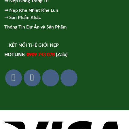
⇒
Nẹp Đồng Trang Trí
⇒
Nẹp Khe Nhiệt Khe Lún
⇒
Sản Phẩm Khác
Thông Tin Dự Án và Sản Phẩm
KẾT NỐI THẾ GIỚI NẸP
HOTLINE:
0909 743 078
(Zalo)
Vi