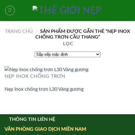
Bỏ
qua
nội
dung
TRANG CHỦ
/
SẢN PHẨM ĐƯỢC GẮN THẺ “NẸP INOX
CHỐNG TRƠN CẦU THANG”
LỌC
NẸP INOX CHỐNG TRƠN
Nẹp Inox chống trơn L30 Vàng gương
THÔNG TIN LIÊN HỆ
VĂN PHÒNG GIAO DỊCH MIỀN NAM