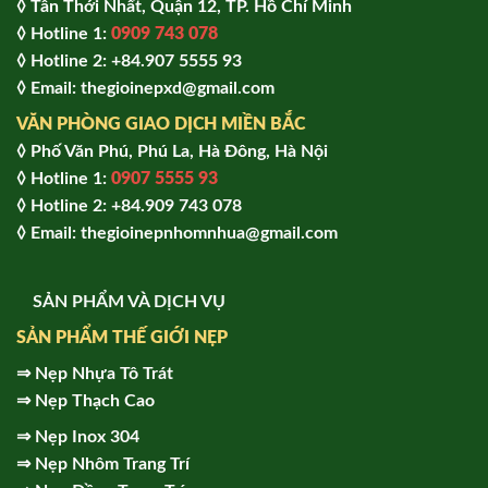
◊ Tân Thới Nhất, Quận 12, TP. Hồ Chí Minh
◊ Hotline 1:
0909 743 078
◊ Hotline 2: +84.907 5555 93
◊ Email: thegioinepxd@gmail.com
VĂN PHÒNG GIAO DỊCH MIỀN BẮC
◊ Phố Văn Phú, Phú La, Hà Đông, Hà Nội
◊ Hotline 1:
0907 5555 93
◊ Hot
line 2:
+84.909 743 078
◊ Email: thegioinepnhomnhua@gmail.com
SẢN PHẨM VÀ DỊCH VỤ
SẢN PHẨM THẾ GIỚI NẸP
⇒
Nẹp Nhựa Tô Trát
⇒
Nẹp Thạch Cao
⇒
Nẹp Inox 304
⇒
Nẹp Nhôm Trang Trí