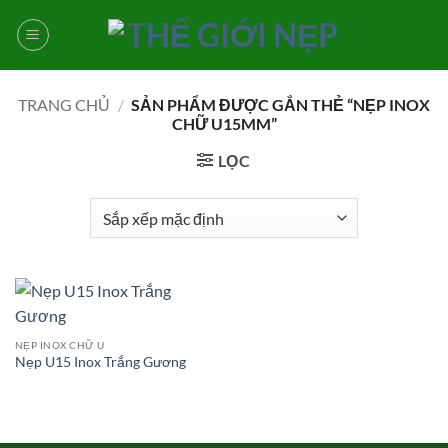
Bỏ
qua
nội
dung
TRANG CHỦ
/
SẢN PHẨM ĐƯỢC GẮN THẺ “NẸP INOX
CHỮ U15MM”
LỌC
NẸP INOX CHỮ U
Nẹp U15 Inox Trắng Gương