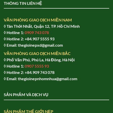
THÔNG TIN LIÊN HỆ
VĂN PHÒNG GIAO DỊCH MIỀN NAM
◊ Tân Thới Nhất, Quận 12, TP. Hồ Chí Minh
◊ Hotline 1:
0909 743 078
◊ Hotline 2: +84.907 5555 93
◊ Email: thegioinepxd@gmail.com
VĂN PHÒNG GIAO DỊCH MIỀN BẮC
◊ Phố Văn Phú, Phú La, Hà Đông, Hà Nội
◊ Hotline 1:
0907 5555 93
◊ Hot
line 2:
+84.909 743 078
◊ Email: thegioinepnhomnhua@gmail.com
SẢN PHẨM VÀ DỊCH VỤ
SẢN PHẨM THẾ GIỚI NẸP