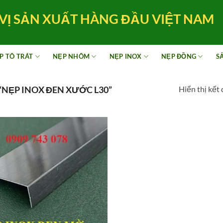
VỊ SẢN XUẤT HÀNG ĐẦU VIỆT NAM
P TÔ TRÁT
NẸP NHÔM
NẸP INOX
NẸP ĐỒNG
S
Hiển thị kết
NẸP INOX ĐEN XƯỚC L30”