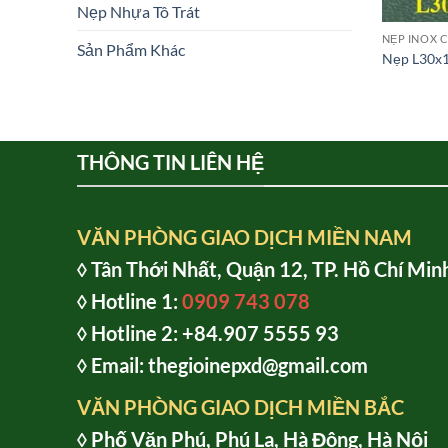
Nẹp Nhựa Tô Trát
NẸP INOX 
Sản Phẩm Khác
Nẹp L30x1
THÔNG TIN LIÊN HỆ
VĂN PHÒNG GIAO DỊCH MIỀN NAM
◊ Tân Thới Nhất, Quận 12, TP. Hồ Chí Min
◊ Hotline 1:
0909 743 078
◊ Hotline 2: +84.907 5555 93
◊ Email: thegioinepxd@gmail.com
VĂN PHÒNG GIAO DỊCH MIỀN BẮC
◊ Phố Văn Phú, Phú La, Hà Đông, Hà Nội