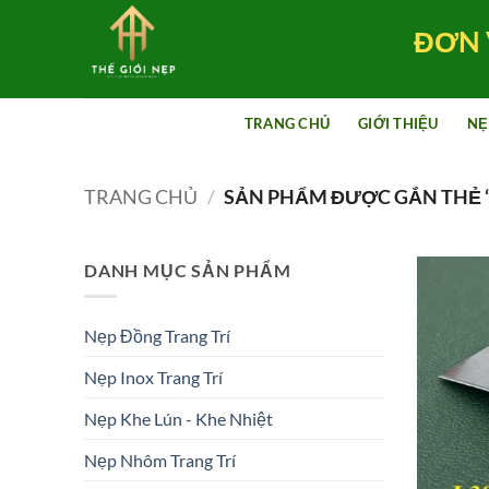
Bỏ
ĐƠN 
qua
nội
dung
TRANG CHỦ
GIỚI THIỆU
NẸ
TRANG CHỦ
/
SẢN PHẨM ĐƯỢC GẮN THẺ “
DANH MỤC SẢN PHẨM
Nẹp Đồng Trang Trí
Nẹp Inox Trang Trí
Nẹp Khe Lún - Khe Nhiệt
Nẹp Nhôm Trang Trí