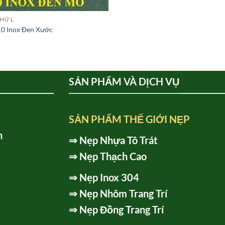
CHỮ L
0 Inox Đen Xước
SẢN PHẨM VÀ DỊCH VỤ
SẢN PHẨM THẾ GIỚI NẸP
h
⇒
Nẹp Nhựa Tô Trát
⇒
Nẹp Thạch Cao
⇒
Nẹp Inox 304
⇒
Nẹp Nhôm Trang Trí
⇒
Nẹp Đồng Trang Trí