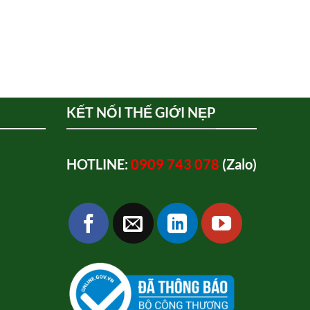
KẾT NỐI THẾ GIỚI NẸP
HOTLINE:
0909 743 078
(Zalo)