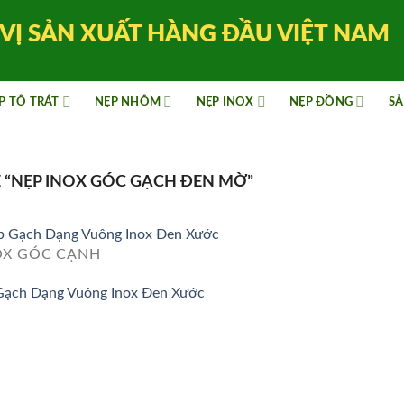
VỊ SẢN XUẤT HÀNG ĐẦU VIỆT NAM
P TÔ TRÁT
NẸP NHÔM
NẸP INOX
NẸP ĐỒNG
SẢ
“NẸP INOX GÓC GẠCH ĐEN MỜ”
OX GÓC CẠNH
ạch Dạng Vuông Inox Đen Xước