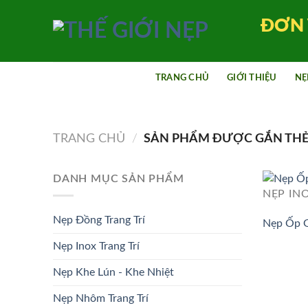
Bỏ
ĐƠN 
qua
nội
dung
TRANG CHỦ
GIỚI THIỆU
NẸ
TRANG CHỦ
/
SẢN PHẨM ĐƯỢC GẮN THẺ 
DANH MỤC SẢN PHẨM
NẸP IN
Nẹp Đồng Trang Trí
Nẹp Ốp G
Nẹp Inox Trang Trí
Nẹp Khe Lún - Khe Nhiệt
Nẹp Nhôm Trang Trí