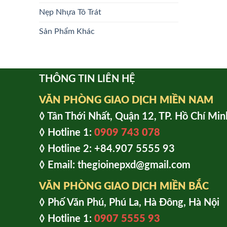
Nẹp Nhựa Tô Trát
Sản Phẩm Khác
THÔNG TIN LIÊN HỆ
VĂN PHÒNG GIAO DỊCH MIỀN NAM
◊ Tân Thới Nhất, Quận 12, TP. Hồ Chí Min
◊ Hotline 1:
0909 743 078
◊ Hotline 2: +84.907 5555 93
◊ Email: thegioinepxd@gmail.com
VĂN PHÒNG GIAO DỊCH MIỀN BẮC
◊ Phố Văn Phú, Phú La, Hà Đông, Hà Nội
◊ Hotline 1:
0907 5555 93