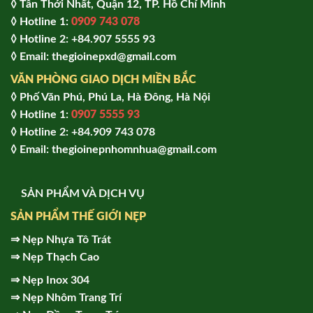
◊ Tân Thới Nhất, Quận 12, TP. Hồ Chí Minh
◊ Hotline 1:
0909 743 078
◊ Hotline 2: +84.907 5555 93
◊ Email: thegioinepxd@gmail.com
VĂN PHÒNG GIAO DỊCH MIỀN BẮC
◊ Phố Văn Phú, Phú La, Hà Đông, Hà Nội
◊ Hotline 1:
0907 5555 93
◊ Hot
line 2:
+84.909 743 078
◊ Email: thegioinepnhomnhua@gmail.com
SẢN PHẨM VÀ DỊCH VỤ
SẢN PHẨM THẾ GIỚI NẸP
⇒
Nẹp Nhựa Tô Trát
⇒
Nẹp Thạch Cao
⇒
Nẹp Inox 304
⇒
Nẹp Nhôm Trang Trí