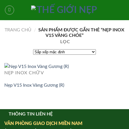
Bỏ
qua
nội
dung
TRANG CHỦ
/
SẢN PHẨM ĐƯỢC GẮN THẺ “NẸP INOX
V15 VÀNG CHÓE”
LỌC
NẸP INOX CHỮ V
Nẹp V15 Inox Vàng Gương (R)
THÔNG TIN LIÊN HỆ
VĂN PHÒNG GIAO DỊCH MIỀN NAM