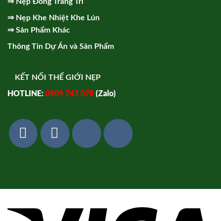
⇒
Nẹp Đồng Trang Trí
⇒
Nẹp Khe Nhiệt Khe Lún
⇒
Sản Phẩm Khác
Thông Tin Dự Án và Sản Phẩm
KẾT NỐI THẾ GIỚI NẸP
HOTLINE:
0909 743 078
(Zalo)
Vi