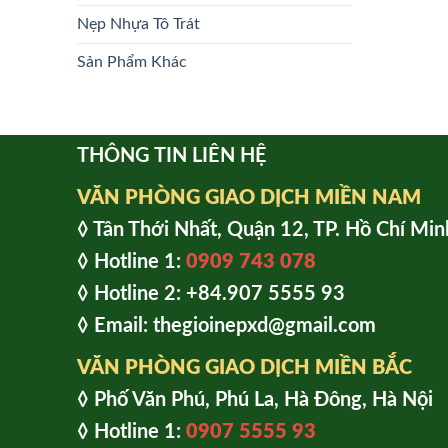
Nẹp Nhựa Tô Trát
Sản Phẩm Khác
THÔNG TIN LIÊN HỆ
VĂN PHÒNG GIAO DỊCH MIỀN NAM
◊ Tân Thới Nhất, Quận 12, TP. Hồ Chí Min
◊ Hotline 1:
0909 743 078
◊ Hotline 2: +84.907 5555 93
◊ Email: thegioinepxd@gmail.com
VĂN PHÒNG GIAO DỊCH MIỀN BẮC
◊ Phố Văn Phú, Phú La, Hà Đông, Hà Nội
◊ Hotline 1:
0907 5555 93