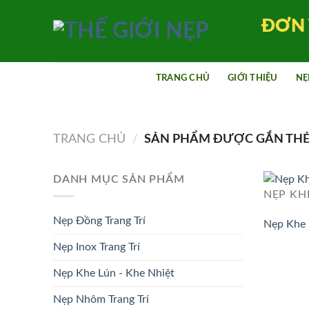
Bỏ
ĐƠN 
qua
nội
dung
TRANG CHỦ
GIỚI THIỆU
NẸ
TRANG CHỦ
/
SẢN PHẨM ĐƯỢC GẮN THẺ 
DANH MỤC SẢN PHẨM
NẸP KHE
Nẹp Đồng Trang Trí
Nẹp Khe 
Nẹp Inox Trang Trí
Nẹp Khe Lún - Khe Nhiệt
Nẹp Nhôm Trang Trí