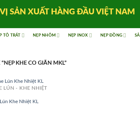
VỊ SẢN XUẤT HÀNG ĐẦU VIỆT NAM
P TÔ TRÁT
NẸP NHÔM
NẸP INOX
NẸP ĐỒNG
SẢ
“NẸP KHE CO GIÃN MKL”
 LÚN - KHE NHIỆT
Lún Khe Nhiệt KL