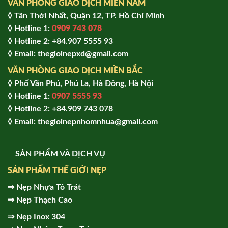
VĂN PHÒNG GIAO DỊCH MIỀN NAM
◊ Tân Thới Nhất, Quận 12, TP. Hồ Chí Minh
◊ Hotline 1:
0909 743 078
◊ Hotline 2: +84.907 5555 93
◊ Email: thegioinepxd@gmail.com
VĂN PHÒNG GIAO DỊCH MIỀN BẮC
◊ Phố Văn Phú, Phú La, Hà Đông, Hà Nội
◊ Hotline 1:
0907 5555 93
◊ Hot
line 2:
+84.909 743 078
◊ Email: thegioinepnhomnhua@gmail.com
SẢN PHẨM VÀ DỊCH VỤ
SẢN PHẨM THẾ GIỚI NẸP
⇒
Nẹp Nhựa Tô Trát
⇒
Nẹp Thạch Cao
⇒
Nẹp Inox 304