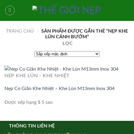
Bỏ
qua
nội
dung
TRANG CHỦ
/
SẢN PHẨM ĐƯỢC GẮN THẺ “NẸP KHE
LÚN CÁNH BƯỚM”
LỌC
NẸP KHE LÚN - KHE NHIỆT
Nẹp Co Giãn Khe Nhiệt – Khe Lún M13mm Inox 304
Được xếp hạng
5
5 sao
THÔNG TIN LIÊN HỆ