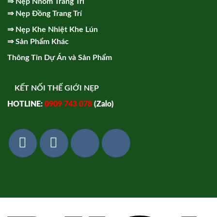
⇒
Nẹp Nhôm Trang Trí
⇒
Nẹp Đồng Trang Trí
⇒
Nẹp Khe Nhiệt Khe Lún
⇒
Sản Phẩm Khác
Thông Tin Dự Án và Sản Phẩm
KẾT NỐI THẾ GIỚI NẸP
HOTLINE:
0909 743 078
(Zalo)
Vi