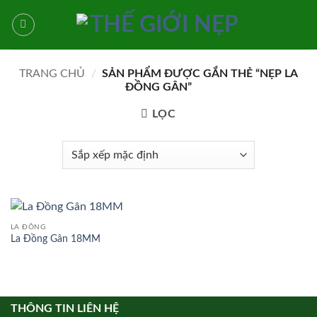
Bỏ
qua
nội
dung
TRANG CHỦ
/
SẢN PHẨM ĐƯỢC GẮN THẺ “NẸP LA
ĐỒNG GÂN”
LỌC
LA ĐỒNG
La Đồng Gân 18MM
THÔNG TIN LIÊN HỆ