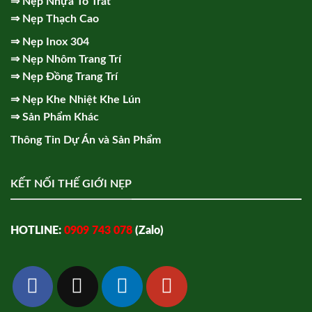
⇒
Nẹp Nhựa Tô Trát
⇒
Nẹp Thạch Cao
⇒
Nẹp Inox 304
⇒
Nẹp Nhôm Trang Trí
⇒
Nẹp Đồng Trang Trí
⇒
Nẹp Khe Nhiệt Khe Lún
⇒
Sản Phẩm Khác
Thông Tin Dự Án và Sản Phẩm
KẾT NỐI THẾ GIỚI NẸP
HOTLINE:
0909 743 078
(Zalo)