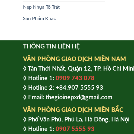
Nẹp Nhựa Tô Trát
Sản Phẩm Khác
THÔNG TIN LIÊN HỆ
VĂN PHÒNG GIAO DỊCH MIỀN NAM
◊ Tân Thới Nhất, Quận 12, TP. Hồ Chí Min
◊ Hotline 1:
0909 743 078
◊ Hotline 2: +84.907 5555 93
◊ Email: thegioinepxd@gmail.com
VĂN PHÒNG GIAO DỊCH MIỀN BẮC
◊ Phố Văn Phú, Phú La, Hà Đông, Hà Nội
◊ Hotline 1:
0907 5555 93