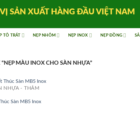
VỊ SẢN XUẤT HÀNG ĐẦU VIỆT NAM
P TÔ TRÁT
NẸP NHÔM
NẸP INOX
NẸP ĐỒNG
SẢ
“NẸP MÀU INOX CHO SÀN NHỰA”
N NHỰA - THẢM
Thúc Sàn MB5 Inox