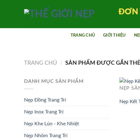
Bỏ
ĐƠN 
qua
nội
dung
TRANG CHỦ
GIỚI THIỆU
NẸ
TRANG CHỦ
/
SẢN PHẨM ĐƯỢC GẮN THẺ 
DANH MỤC SẢN PHẨM
NẸP SÀ
Nẹp Đồng Trang Trí
Nẹp Kết 
Nẹp Inox Trang Trí
Nẹp Khe Lún - Khe Nhiệt
Nẹp Nhôm Trang Trí