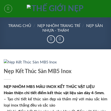
Bỏ
qua
nội
dung
TRANG CHỦ
/
NẸP NHÔM TRANG TRÍ
/
NẸP SÀN
NHỰA - THẢM
Nẹp Kết Thúc Sàn MB5 Inox
NẸP NHÔM MB5 MÀU INOX KẾT THÚC VẬT LIỆU
Hoàn thiện chi tiết điểm kết thúc vật liệu sàn dày 4-5mm.
– Tạo chi tiết kế thúc sàn đẹp và thẩm mỹ với màu sắc kim
loại inox thẳng đều và sắc sảo