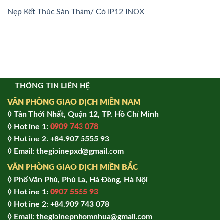
Nẹp Kết Thúc Sàn Thảm/ Cỏ IP12 INOX
THÔNG TIN LIÊN HỆ
VĂN PHÒNG GIAO DỊCH MIỀN NAM
◊ Tân Thới Nhất, Quận 12, TP. Hồ Chí Minh
◊ Hotline 1:
0909 743 078
◊ Hotline 2: +84.907 5555 93
◊ Email: thegioinepxd@gmail.com
VĂN PHÒNG GIAO DỊCH MIỀN BẮC
◊ Phố Văn Phú, Phú La, Hà Đông, Hà Nội
◊ Hotline 1:
0907 5555 93
◊ Hot
line 2:
+84.909 743 078
◊ Email: thegioinepnhomnhua@gmail.com