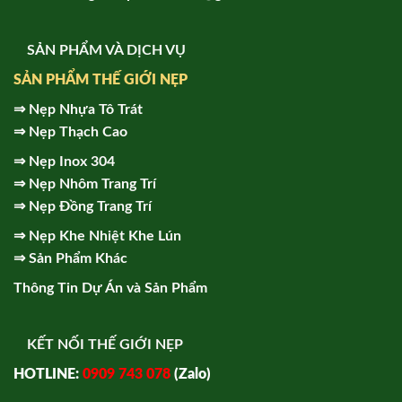
SẢN PHẨM VÀ DỊCH VỤ
SẢN PHẨM THẾ GIỚI NẸP
⇒
Nẹp Nhựa Tô Trát
⇒
Nẹp Thạch Cao
⇒
Nẹp Inox 304
⇒
Nẹp Nhôm Trang Trí
⇒
Nẹp Đồng Trang Trí
⇒
Nẹp Khe Nhiệt Khe Lún
⇒
Sản Phẩm Khác
Thông Tin Dự Án và Sản Phẩm
KẾT NỐI THẾ GIỚI NẸP
HOTLINE:
0909 743 078
(Zalo)