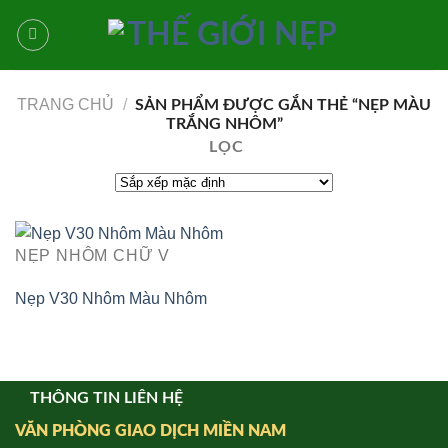
Bỏ
qua
nội
dung
TRANG CHỦ
/
SẢN PHẨM ĐƯỢC GẮN THẺ “NẸP MÀU
TRẮNG NHÔM”
LỌC
NẸP NHÔM CHỮ V
Nẹp V30 Nhôm Màu Nhôm
THÔNG TIN LIÊN HỆ
VĂN PHÒNG GIAO DỊCH MIỀN NAM