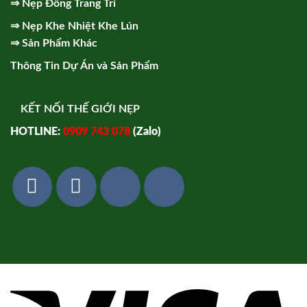
⇒
Nẹp Đồng Trang Trí
⇒
Nẹp Khe Nhiệt Khe Lún
⇒
Sản Phẩm Khác
Thông Tin Dự Án và Sản Phẩm
KẾT NỐI THẾ GIỚI NẸP
HOTLINE:
0909 743 078
(Zalo)
Vi