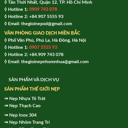
◊ Tân Thới Nhất, Quận 12, TP. Hồ Chí Minh
◊ Hotline 1:
0909 743 078
◊ Hotline 2: +84.907 5555 93
◊ Email: thegioinepxd@gmail.com
VĂN PHÒNG GIAO DỊCH MIỀN BẮC
◊ Phố Văn Phú, Phú La, Hà Đông, Hà Nội
◊ Hotline 1:
0907 5555 93
◊ Hot
line 2:
+84.909 743 078
◊ Email: thegioinepnhomnhua@gmail.com
SẢN PHẨM VÀ DỊCH VỤ
SẢN PHẨM THẾ GIỚI NẸP
⇒
Nẹp Nhựa Tô Trát
⇒
Nẹp Thạch Cao
⇒
Nẹp Inox 304
⇒
Nẹp Nhôm Trang Trí