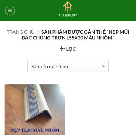
Bỏ
qua
nội
dung
TRANG CHỦ
/
SẢN PHẨM ĐƯỢC GẮN THẺ “NẸP MŨI
BẬC CHỐNG TRƠN L55X30 MÀU NHÔM”
LỌC