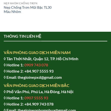
NẸP NHÔM CHỐNG TRƠN
Nẹp Chống Trơn Mũi Bậc TL30
Màu Nhôm
THÔNG TIN LIÊN HỆ
VĂN PHÒNG GIAO DỊCH MIỀN NAM
◊ Tân Thới Nhất, Quận 12, TP. Hồ Chí Minh
◊ Hotline 1:
0909 743 078
◊ Hotline 2: +84.907 5555 93
◊ Email: thegioinepxd@gmail.com
VĂN PHÒNG GIAO DỊCH MIỀN BẮC
◊ Phố Văn Phú, Phú La, Hà Đông, Hà Nội
◊ Hotline 1:
0907 5555 93
◊ Hot
line 2:
+84.909 743 078
◊ Email: thegioinepnhomnhua@gmail.com