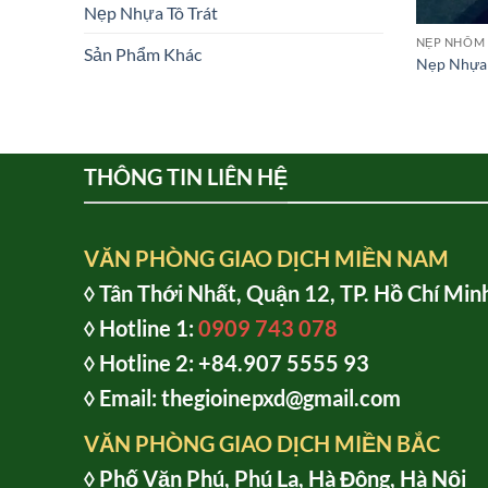
Nẹp Nhựa Tô Trát
NẸP NHÔM
Sản Phẩm Khác
Nẹp Nhựa 
THÔNG TIN LIÊN HỆ
VĂN PHÒNG GIAO DỊCH MIỀN NAM
◊ Tân Thới Nhất, Quận 12, TP. Hồ Chí Min
◊ Hotline 1:
0909 743 078
◊ Hotline 2: +84.907 5555 93
◊ Email: thegioinepxd@gmail.com
VĂN PHÒNG GIAO DỊCH MIỀN BẮC
◊ Phố Văn Phú, Phú La, Hà Đông, Hà Nội