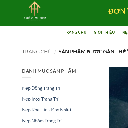
Bỏ
ĐƠN 
qua
nội
dung
TRANG CHỦ
GIỚI THIỆU
NẸ
TRANG CHỦ
/
SẢN PHẨM ĐƯỢC GẮN THẺ 
DANH MỤC SẢN PHẨM
Nẹp Đồng Trang Trí
Nẹp Inox Trang Trí
Nẹp Khe Lún - Khe Nhiệt
Nẹp Nhôm Trang Trí