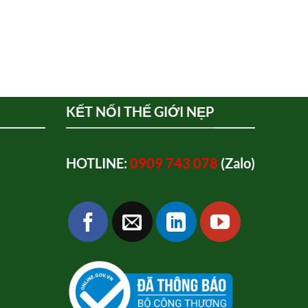
KẾT NỐI THẾ GIỚI NẸP
HOTLINE:
0909 743 078
(Zalo)