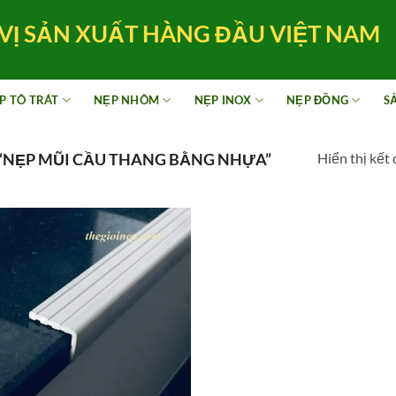
VỊ SẢN XUẤT HÀNG ĐẦU VIỆT NAM
P TÔ TRÁT
NẸP NHÔM
NẸP INOX
NẸP ĐỒNG
S
Hiển thị kết
“NẸP MŨI CẦU THANG BẰNG NHỰA”