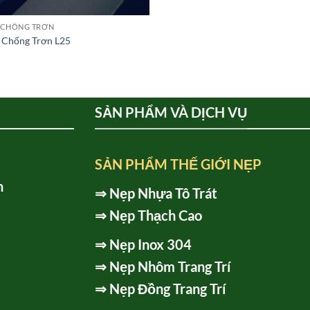
 CHỐNG TRƠN
Chống Trơn L25
SẢN PHẨM VÀ DỊCH VỤ
SẢN PHẨM THẾ GIỚI NẸP
h
⇒
Nẹp Nhựa Tô Trát
⇒
Nẹp Thạch Cao
⇒
Nẹp Inox 304
⇒
Nẹp Nhôm Trang Trí
⇒
Nẹp Đồng Trang Trí